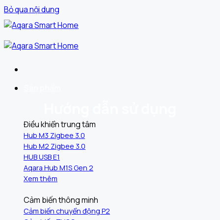
Bỏ qua nội dung
Sản phẩm
Hướng dẫn sử dụng
Điều khiển trung tâm
Hub M3 Zigbee 3.0
Hub M2 Zigbee 3.0
HUB USB E1
Aqara Hub M1S Gen 2
Xem thêm
Cảm biến thông minh
Cảm biến chuyển động P2