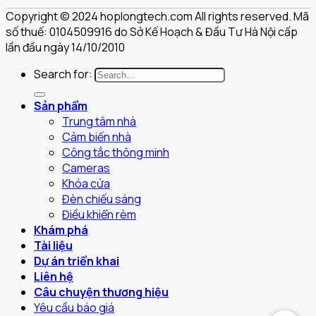
Copyright © 2024 hoplongtech.com All rights reserved. Mã
số thuế: 0104509916 do Sở Kế Hoạch & Đầu Tư Hà Nội cấp
lần đầu ngày 14/10/2010
Search for:
Sản phẩm
Trung tâm nhà
Cảm biến nhà
Công tắc thông minh
Cameras
Khóa cửa
Đèn chiếu sáng
Điều khiển rèm
Khám phá
Tài liệu
Dự án triển khai
Liên hệ
Câu chuyện thương hiệu
Yêu cầu báo giá