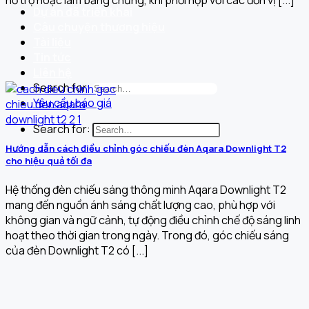
hỗ trợ hoặc làm bằng chứng, khi phối hợp với các đơn vị [...]
Dự án đã triển khai
Câu chuyện thương hiệu
Tài liệu
Tin tức
Liên hệ
Search for:
Yêu cầu báo giá
Search for:
Hướng dẫn cách điều chỉnh góc chiếu đèn Aqara Downlight T2
cho hiệu quả tối đa
Hệ thống đèn chiếu sáng thông minh Aqara Downlight T2
mang đến nguồn ánh sáng chất lượng cao, phù hợp với
không gian và ngữ cảnh, tự động điều chỉnh chế độ sáng linh
hoạt theo thời gian trong ngày. Trong đó, góc chiếu sáng
của đèn Downlight T2 có [...]