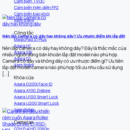
Cảm biến TVOC
Cảm biến hiện diện FP2
Cảm biến báo khói
Xem thêm
Công tắc
Nên lắp camera có dây hay không dây? Ưu nhược điểm khi lắp đặt
MagicPad S1 Plus
Aqara H1
Nên lắp camera có dây hay không dây? Đây là thắc mắc của
Aqara S1E
nhiều người dùng băn khoăn lắp đặt model nào phù hợp.
Aqara D1
Camera có dây và không dây có ưu nhược điểm gì? Ưu tiên
Xem thêm
lắp đặt model camera nào phù hợp tối ưu nhu cầu sử dụng
[...]
Khóa cửa
Aqara D200i Face ID
Aqara A100 Zigbee
Aqara U100 Smart Lock
Aqara U200 Smart Lock
Xem thêm
Cameras
G2H Full HD 1080p