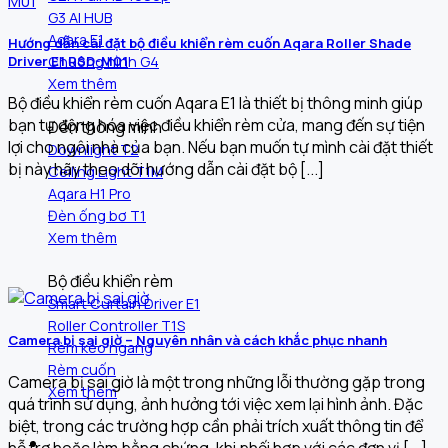
G3 AI HUB
Aqara E1
Hướng dẫn cài đặt bộ điều khiển rèm cuốn Aqara Roller Shade
Chuông hình G4
Driver E1 RSD-M01
Xem thêm
Bộ điều khiển rèm cuốn Aqara E1 là thiết bị thông minh giúp
bạn tự động hóa việc điều khiển rèm cửa, mang đến sự tiện
Đèn thông minh
lợi cho ngôi nhà của bạn. Nếu bạn muốn tự mình cài đặt thiết
Downlight T2
bị này hãy theo dõi hướng dẫn cài đặt bộ [...]
Ceiling Light T1M
Aqara H1 Pro
Đèn ống bơ T1
Xem thêm
Bộ điều khiển rèm
Smart Curtain Driver E1
Roller Controller T1S
Camera bị sai giờ – Nguyên nhân và cách khắc phục nhanh
Rèm kéo ngang
Rèm cuốn
Camera bị sai giờ là một trong những lỗi thường gặp trong
Xem thêm
quá trình sử dụng, ảnh hưởng tới việc xem lại hình ảnh. Đặc
biệt, trong các trường hợp cần phải trích xuất thông tin để
Khám phá