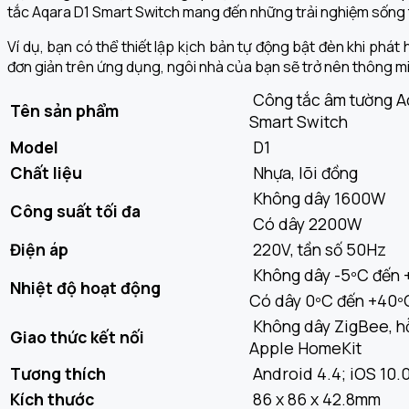
tắc Aqara D1 Smart Switch mang đến những trải nghiệm sống 
Ví dụ, bạn có thể thiết lập kịch bản tự động bật đèn khi phát
đơn giản trên ứng dụng, ngôi nhà của bạn sẽ trở nên thông m
Công tắc âm tường A
Tên sản phẩm
Smart Switch
Model
D1
Chất liệu
Nhựa, lõi đồng
Không dây 1600W
Công suất tối đa
Có dây 2200W
Điện áp
220V, tần số 50Hz
Không dây -5ºC đến 
Nhiệt độ hoạt động
Có dây 0ºC đến +40º
Không dây ZigBee, hỗ
Giao thức kết nối
Apple HomeKit
Tương thích
Android 4.4; iOS 10.
Kích thước
86 x 86 x 42.8mm