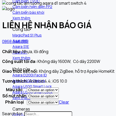
Cảm biến TVOC
Cảm biến hiện diện FP2
Cảm biến báo khói
Xem thêm
LIÊN HỆ NHẬN BÁO GIÁ
Công tắc
MagicPad S1 Plus
Aqara H1
0868.646.388
Aqara S1E
Chất liệu:
Nhựa, lõi đồng
Aqara D1
Xem thêm
Công suất tối đa:
Không dây 1600W, Có dây 2200W
Khóa cửa
Giao thức kết nối:
Không dây ZigBee, hỗ trợ Apple HomeKit
Aqara D200i Face ID
Tương thích:
Android 4.4; iOS 10.0
Aqara A100 Zigbee
Aqara U100 Smart Lock
Màu sắc
Aqara U200 Smart Lock
Số nút nhấn
Xem thêm
Phân loại
Clear
Cameras
Search for:
G2H Full HD 1080p