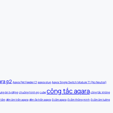
ara p2
Aqara Pet Feeder C1
aqara plug
Aqara Single Switch Module T1 (No Neutral)
công tắc aqara
ưng ăn tự động
chuông hình g4
cube
công tắc không
 tắm
đèn âm trần aqara
đèn ốp trần aqara
ổ cắm aqara
ổ cắm thông minh
ổ cắm âm tường