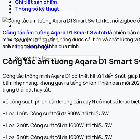
Chi tiết sản phẩm
Dự án đã triển khai
Thông số kỹ thuật
Câu chuyện thương hiệu
Tài liệu
Tin tức
Công tắc âm tường Aqara D1 Smart Switch
là phiên bản c
Liên hệ
màu đen xám, trắng, tính năng được cải tiến và chất lượng vư
Search for:
ánh sáng trong ngôi nhà của mình.
Yêu cầu báo giá
Search for:
Công tắc âm tường Aqara D1 Smart Swi
Công tắc thông minh Aqara D1 có thiết kế từ 1 đến 3 nút, giúp 
bấm nhẹ nhàng, không gây ra tiếng ồn lớn. Phiên bản mới 202
trạng thái bật hay tắt.
Về công suất, phiên bản không cần dây N có một số khác biệt 
– Loại 1 nút: Công suất tối đa 800W, tối thiểu 3W
– Loại 2 nút: Công suất tối đa 1600W, tối thiểu 3W
– Loại 3 nút: Công suất tối đa 1600W, tối thiểu 3W