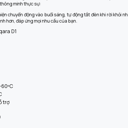
thông minh thực sự:
 hiện chuyển động vào buổi sáng, tự động tắt đèn khi rời khỏi 
inh hơn, đáp ứng mọi nhu cầu của bạn.
qara D1
+60ºC
C
 trợ
0