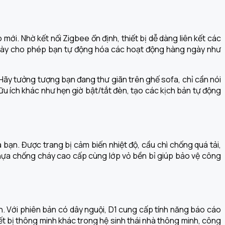
i. Nhờ kết nối Zigbee ổn định, thiết bị dễ dàng liên kết các
ều này cho phép bạn tự động hóa các hoạt động hàng ngày như
 Hãy tưởng tượng bạn đang thư giãn trên ghế sofa, chỉ cần nói
ữu ích khác như hẹn giờ bật/tắt đèn, tạo các kịch bản tự động
bạn. Được trang bị cảm biến nhiệt độ, cầu chì chống quá tải,
nhựa chống cháy cao cấp cùng lớp vỏ bền bỉ giúp bảo vệ công
n. Với phiên bản có dây nguội, D1 cung cấp tính năng báo cáo
hiết bị thông minh khác trong hệ sinh thái nhà thông minh, công