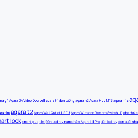
aq
ara g4
Aqara G4 Video Doorbell
aqara h1 dán tường
aqara h2
Aqara Hub M1S
aqara m1s
aqara t2
ara t1m
Aqara Wall Outlet H2 EU
Aqara Wireless Remote Switch H1
cho thú c
art lock
smart plug
t1m
Đèn Led ray nam châm Aqara H1 Pro
đèn led ray
đèn sưởi nhà