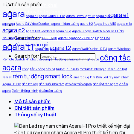
Từ khóa sản phẩm
Dự án đã triển khai
aqara
Câu chuyện thương hiệu
aqara e1
aqara c1
Aqara Cube T1 Pro
Aqara Downlight T2
aqara e
Tài liệu
aqara g4
Aqara G4 Video Doorbell
aqara h1 dán tường
aqara h2
Aqara Hub M1S
aqara m1s
Tin tức
aqara p2
Liên hệ
Aqara Pet Feeder C1
aqara plug
Aqara Single Switch Module T1 (No
Search for:
Neutral)
Aqara Smart Plug SP-EUC01
Aqara Symphony Ceiling Light T1M
aqara t1
Yêu cầu báo giá
aqara t2
aqara t1m
Aqara Wall Outlet H2 EU
Aqara Wireless
công tắc
Search for:
Remote Switch H1
cho thú cưng ăn tự động
chuông hình g4
cube
aqara
công tắc không dây h1
hub e1
hub m1s
module t1 không n
rèm cuốn hạt
rèm tự động
smart lock
rèm e1
smart plug
t1m
Đèn Led ray nam châm
Aqara H1 Pro
đèn led ray
đèn sưởi nhà tắm
đèn âm trần aqara
đèn ốp trần aqara
ổ cắm
aqara
ổ cắm thông minh
ổ cắm âm tường
Mô tả sản phẩm
Chi tiết sản phẩm
Thông số kỹ thuật
Đèn Led ray nam châm Aqara H1 Pro thiết kế hiện đại