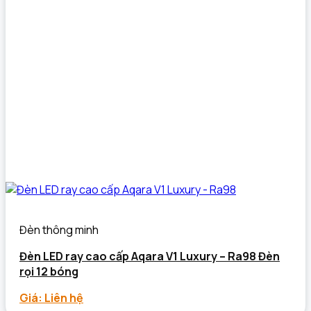
Đèn thông minh
Đèn LED ray cao cấp Aqara V1 Luxury – Ra98 Đèn
rọi 12 bóng
Giá: Liên hệ