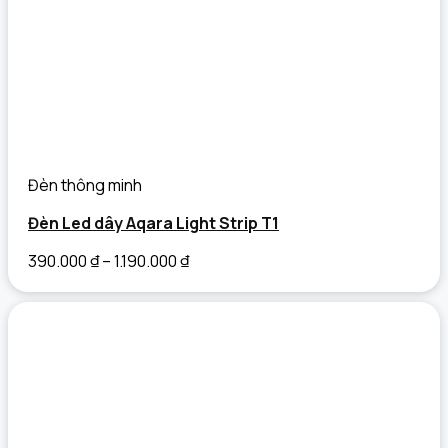
Đèn thông minh
Đèn Led dây Aqara Light Strip T1
390.000
₫
–
1.190.000
₫