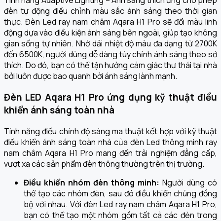
Tính năng Adaptive Lighting – Ánh sáng thích ứng cho phép
đèn tự động điều chỉnh màu sắc ánh sáng theo thời gian
thực. Đèn Led ray nam châm Aqara H1 Pro sẽ đổi màu linh
động dựa vào điều kiện ánh sáng bên ngoài, giúp tạo không
gian sống tự nhiên. Nhờ dải nhiệt độ màu đa dạng từ 2700K
đến 6500K, người dùng dễ dàng tùy chỉnh ánh sáng theo sở
thích. Do đó, bạn có thể tận hưởng cảm giác thư thái tại nhà
bởi luôn được bao quanh bởi ánh sáng lành mạnh.
Đèn LED Aqara H1 Pro ứng dụng kỹ thuật điều
khiển ánh sáng toàn nhà
Tính năng điều chỉnh độ sáng ma thuật kết hợp với kỹ thuật
điều khiển ánh sáng toàn nhà của đèn Led thông minh ray
nam châm Aqara H1 Pro mang đến trải nghiệm đẳng cấp,
vượt xa các sản phẩm đèn thông thường trên thị trường.
Điều khiển nhóm đèn thông minh:
Người dùng có
thể tạo các nhóm đèn, sau đó điều khiển chúng đồng
bộ với nhau. Với đèn Led ray nam châm Aqara H1 Pro,
bạn có thể tạo một nhóm gồm tất cả các đèn trong