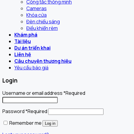
Công tắc thông minh
Cameras
Khóa cửa
Đèn chiếu sáng
Điều khiển rèm
Khám phá
Tài liệu
Dự án triển khai
Liên hệ
Câu chuyện thương hiệu
Yêu cầu báo giá
Login
Username or email address
*
Required
Password
*
Required
Remember me
Log in