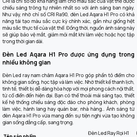
CRI là chỉ số đo khả năng làm cho màu sắc của vật thể được
chiếu sáng trông tự nhiên nhất so với ánh sáng ban ngày.
Như vậy, nhờ chỉ số CRI Ra90, đèn Led Aqara H1 Pro có khả
năng tái tạo màu sắc cực kỳ chính xác, gần như giống hệt
màu sắc thực tế của vật thể. Đồng thời, nguồn ánh sáng này
sẽ giúp bảo vệ mắt, giảm mỏi mắt khi làm việc hoặc học tập
trong thời gian dài.
Đèn Led Aqara H1 Pro được ứng dụng trong
nhiều không gian
Đèn Led ray nam châm Aqara H1 Pro góp phần tô điểm cho
không gian sống, học tập và làm việc. Nhờ thiết kế thanh lịch,
tinh tế, thiết bị dễ dàng hòa hợp với mọi phong cách nội thất,
từ cổ điển đến hiện đại. Bạn có thể thoải mái sáng tạo, thiết
kế hệ thống chiếu sáng độc đáo cho phòng khách, phòng
làm việc, hành lang hay quán bar, nhà hàng… Ánh sáng từ
đèn Aqara H1 Pro vừa mang đến sự tiện nghi vừa tạo không
gian sống đẳng cấp, sang trọng.
Đèn Led Ray Rọi H1
Tên sản phẩm