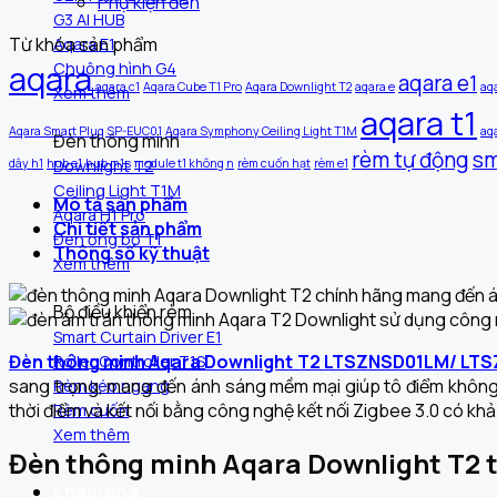
Phụ kiện đèn
G3 AI HUB
Từ khóa sản phẩm
Aqara E1
aqara
Chuông hình G4
aqara e1
aqara c1
Aqara Cube T1 Pro
Aqara Downlight T2
aqara e
aq
Xem thêm
aqara t1
Aqara Smart Plug SP-EUC01
Aqara Symphony Ceiling Light T1M
aq
Đèn thông minh
rèm tự động
sm
dây h1
hub e1
hub m1s
module t1 không n
rèm cuốn hạt
rèm e1
Downlight T2
Ceiling Light T1M
Mô tả sản phẩm
Aqara H1 Pro
Chi tiết sản phẩm
Đèn ống bơ T1
Thông số kỹ thuật
Xem thêm
Bộ điều khiển rèm
Smart Curtain Driver E1
Đèn thông minh Aqara Downlight T2 LTSZNSD01LM/ 
Roller Controller T1S
sang trọng, mang đến ánh sáng mềm mại giúp tô điểm không g
Rèm kéo ngang
thời điểm và kết nối bằng công nghệ kết nối Zigbee 3.0 có kh
Rèm cuốn
Xem thêm
Đèn thông minh Aqara Downlight T2 th
Khám phá