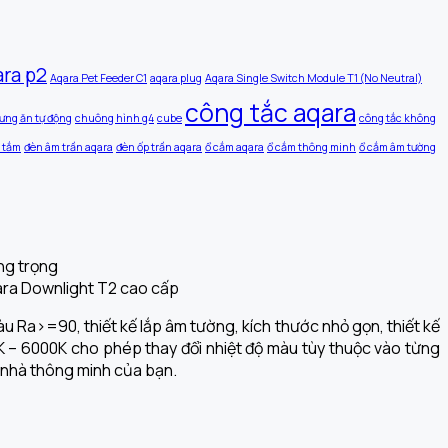
ara p2
Aqara Pet Feeder C1
aqara plug
Aqara Single Switch Module T1 (No Neutral)
công tắc aqara
ưng ăn tự động
chuông hình g4
cube
công tắc không
 tắm
đèn âm trần aqara
đèn ốp trần aqara
ổ cắm aqara
ổ cắm thông minh
ổ cắm âm tường
u Ra>=90, thiết kế lắp âm tường, kích thước nhỏ gọn, thiết kế
K – 6000K cho phép thay đổi nhiệt độ màu tùy thuộc vào từng
i nhà thông minh của bạn.