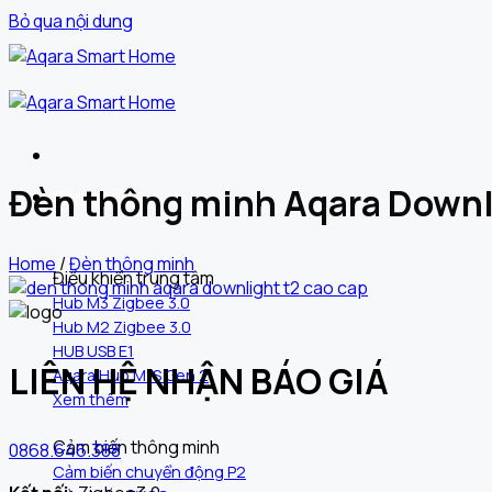
Bỏ qua nội dung
Đèn thông minh Aqara Downl
Sản phẩm
Home
/
Đèn thông minh
Điều khiển trung tâm
Hub M3 Zigbee 3.0
Hub M2 Zigbee 3.0
HUB USB E1
LIÊN HỆ NHẬN BÁO GIÁ
Aqara Hub M1S Gen 2
Xem thêm
Cảm biến thông minh
0868.646.388
Cảm biến chuyển động P2