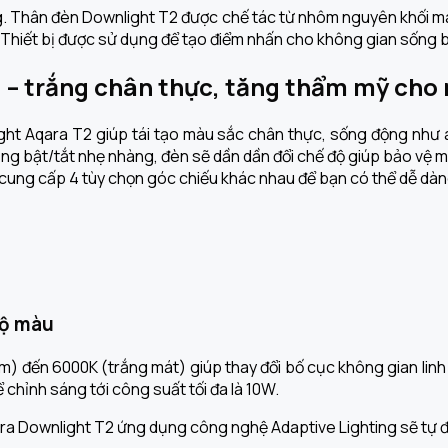
ng. Thân đèn Downlight T2 được chế tác từ nhôm nguyên khối ma
i. Thiết bị được sử dụng để tạo điểm nhấn cho không gian sống
 – trắng chân thực, tăng thẩm mỹ cho 
ight Aqara T2 giúp tái tạo màu sắc chân thực, sống động như 
ăng bật/tắt nhẹ nhàng, đèn
sẽ dần dần đổi chế độ giúp bảo vệ 
ung cấp 4 tùy chọn góc chiếu khác nhau để bạn có thể dễ dàng
độ màu
m) đến 6000K (trắng mát) giúp thay đổi bố cục không gian lin
ể chỉnh sáng tới công suất tối đa là 10W.
ara Downlight T2 ứng dụng công nghệ Adaptive Lighting sẽ tự đ