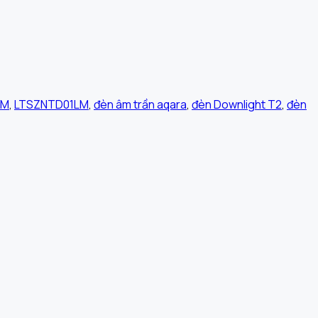
LM
,
LTSZNTD01LM
,
đèn âm trần aqara
,
đèn Downlight T2
,
đèn