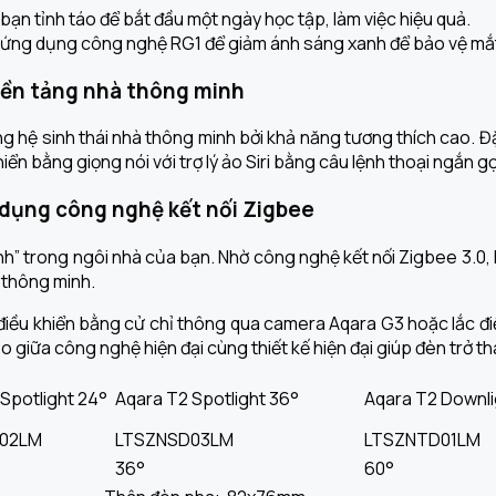
ạn tỉnh táo để bắt đầu một ngày học tập, làm việc hiệu quả.
và ứng dụng công nghệ RG1 để giảm ánh sáng xanh để bảo vệ mắ
nền tảng nhà thông minh
 hệ sinh thái nhà thông minh bởi khả năng tương thích cao. Đặ
iển bằng giọng nói với trợ lý ảo Siri bằng câu lệnh thoại ngắn gọn
 dụng công nghệ kết nối Zigbee
nh” trong ngôi nhà của bạn. Nhờ công nghệ kết nối Zigbee 3.0, 
 thông minh.
điều khiển bằng cử chỉ thông qua camera Aqara G3 hoặc lắc điề
 giữa công nghệ hiện đại cùng thiết kế hiện đại giúp đèn trở thà
Spotlight 24°
Aqara T2 Spotlight 36°
Aqara T2 Downli
02LM
LTSZNSD03LM
LTSZNTD01LM
36°
60°