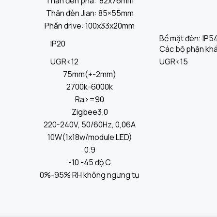
Thân đèn pha: 82x76mm
Thân đèn Jian: 85×55mm
Phần drive: 100x33x20mm
Bề mặt đèn: IP5
IP20
Các bộ phận khá
UGR<12
UGR<15
75mm(+-2mm)
2700k-6000k
Ra>=90
Zigbee3.0
220-240V, 50/60Hz, 0,06A
10W(1x18w/module LED)
0.9
-10 -45 độ C
0%-95% RH không ngưng tụ