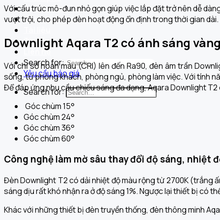
Với cấu trúc mô-đun nhỏ gọn giúp việc lắp đặt trở nên dễ dà
Dự án đã triển khai
vượt trội, cho phép đèn hoạt động ổn định trong thời gian dà
Câu chuyện thương hiệu
Tài liệu
Downlight
Aqara
T2 có ánh sáng vàng
Tin tức
Liên hệ
Search for:
Với chỉ số hoàn màu (CRI) lên đến Ra90, đèn âm trần Downl
Yêu cầu báo giá
sống, từ phòng khách, phòng ngủ, phòng làm việc. Với tính n
Để đáp ứng nhu cầu chiếu sáng đa dạng, Aqara Downlight T2 c
Search for:
Góc chùm 15°
Góc chùm 24°
Góc chùm 36°
Góc chùm 60°
Công nghệ làm mờ sâu thay đổi độ sáng, nhiệt 
Đèn Downlight T2 có dải nhiệt độ màu rộng từ 2700K (trắng ấ
sáng dịu rất khó nhận ra ở độ sáng 1%. Ngược lại thiết bị có th
Khác với những thiết bị đèn truyền thống, đèn thông minh Aq