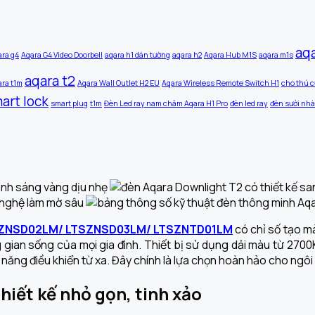
aq
ara g4
Aqara G4 Video Doorbell
aqara h1 dán tường
aqara h2
Aqara Hub M1S
aqara m1s
aqara t2
ara t1m
Aqara Wall Outlet H2 EU
Aqara Wireless Remote Switch H1
cho thú c
art lock
smart plug
t1m
Đèn Led ray nam châm Aqara H1 Pro
đèn led ray
đèn sưởi nhà
LTSZNSD02LM/ LTSZNSD03LM/ LTSZNTD01LM
có chỉ số tạo mà
ian sống của mọi gia đình. Thiết bị sử dụng dải màu từ 2700
ả năng điều khiển từ xa. Đây chính là lựa chọn hoàn hảo cho ngô
iết kế nhỏ gọn, tinh xảo