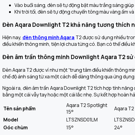
Vào buổi sáng, đèn sẽ tự động bật màu trắng sáng giúp b
Khi trời tối, đèn sẽ tự động chuyển tông màu vàng ấm 
Đèn
Aqara Downlight T2
k
hả năng tương thích 
Hiện nay,
đèn thông minh Aqara
T2 được sử dụng nhiều trong
điều khiển thông minh, tiện lợi chưa từng có. Bạn có thể điều kh
Đèn âm trần thông minh
Downlight
Aqara T2
sử
Đèn Aqara T2 được ví như một “trung tâm điều khiển thông mi
chế độ ánh sáng từ xa một cách dễ dàng thông qua ứng dụng
Ngoài ra, đèn âm trần Aqara Downlight T2
tích hợp tính năng 
bằng một cái vẫy tay hoặc một cái lắc nhẹ. Sự kết hợp hoàn hảo
Aqara T2 Spotlight
Tên sản phẩm
Aqara T2 
15°
Model
LTSZNSD01LM
LTSZNSD
Góc chùm
15°
24°