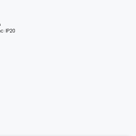
4
c: IP20