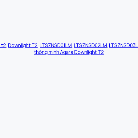
 t2
,
Downlight T2
,
LTSZNSD01LM
,
LTSZNSD02LM
,
LTSZNSD03
thông minh Aqara Downlight T2