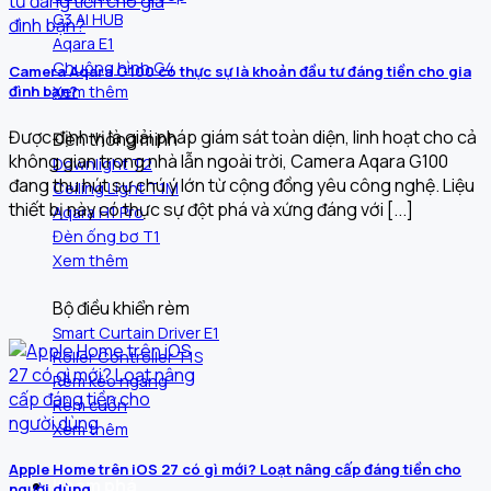
G3 AI HUB
Aqara E1
Chuông hình G4
Camera Aqara G100 có thực sự là khoản đầu tư đáng tiền cho gia
Xem thêm
đình bạn?
Được định vị là giải pháp giám sát toàn diện, linh hoạt cho cả
Đèn thông minh
không gian trong nhà lẫn ngoài trời, Camera Aqara G100
Downlight T2
đang thu hút sự chú ý lớn từ cộng đồng yêu công nghệ. Liệu
Ceiling Light T1M
thiết bị này có thực sự đột phá và xứng đáng với [...]
Aqara H1 Pro
Đèn ống bơ T1
Xem thêm
Bộ điều khiển rèm
Smart Curtain Driver E1
Roller Controller T1S
Rèm kéo ngang
Rèm cuốn
Xem thêm
Apple Home trên iOS 27 có gì mới? Loạt nâng cấp đáng tiền cho
Khám phá
người dùng