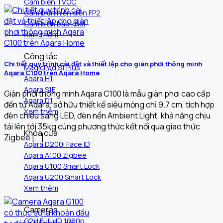
Cảm biến TVOC
Cảm biến hiện diện FP2
Cảm biến báo khói
Xem thêm
Công tắc
Chi tiết quy trình cài đặt và thiết lập cho giàn phơi thông minh
MagicPad S1 Plus
Aqara C100 trên Aqara Home
Aqara H1
Aqara S1E
Giàn phơi thông minh Aqara C100 là mẫu giàn phơi cao cấp
Aqara D1
đến từ Aqara, sở hữu thiết kế siêu mỏng chỉ 9.7 cm, tích hợp
Xem thêm
đèn chiếu sáng LED, đèn nền Ambient Light, khả năng chịu
tải lên tới 35kg cùng phương thức kết nối qua giao thức
Khóa cửa
Zigbee [...]
Aqara D200i Face ID
Aqara A100 Zigbee
Aqara U100 Smart Lock
Aqara U200 Smart Lock
Xem thêm
Cameras
G2H Full HD 1080p