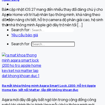
Dự án đã triển khai
Câu chuyện thương hiệu
Bản cập nhật iOS 27 mang đến nhiều thay đổi đáng chú ý cho
Tài liệu
Apple Home với trí tuệ nhân tạo thông minh, khả năng theo
Tin tức
dõi điện năng chi tiết, hỗ trợ camera độ phân giải cao, hệ sinh
Liên hệ
thái nhà thông minh Apple giờ đây trở nên tối [...]
Search for:
Yêu cầu báo giá
Search for:
Ra mắt khóa thông minh Aqara Smart Lock J200: Hỗ trợ Apple
Home Key, kết nối Matter, lắp đặt không khoan đục
Aqara mới đây đã gây bất ngờ lớn trong cộng đồng công
nghệ khi chính thức trình làng mẫu khóa thông minh mới