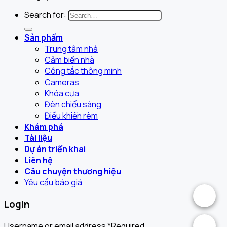
Search for:
Sản phẩm
Trung tâm nhà
Cảm biến nhà
Công tắc thông minh
Cameras
Khóa cửa
Đèn chiếu sáng
Điều khiển rèm
Khám phá
Tài liệu
Dự án triển khai
Liên hệ
Câu chuyện thương hiệu
Yêu cầu báo giá
.
Login
.
Username or email address
*
Required