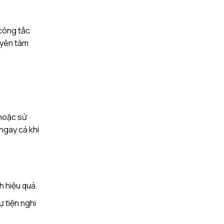
 công tắc
, yên tâm
 hoặc sử
ngay cả khi
ch hiệu quả.
ự tiện nghi