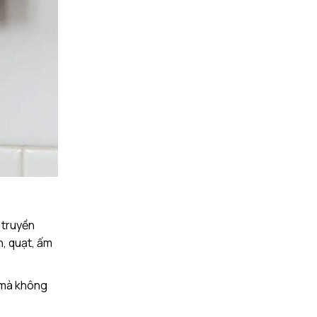
 truyền
n, quạt, ấm
i mà không