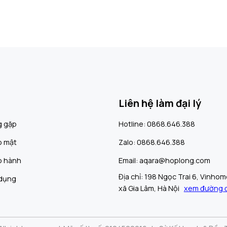
Liên hệ làm đại lý
g gặp
Hotline: 0868.646.388
o mật
Zalo: 0868.646.388
o hành
Email: aqara@hoplong.com
Địa chỉ: 198 Ngọc Trai 6, Vinho
 dụng
xã Gia Lâm, Hà Nội
xem đường đ