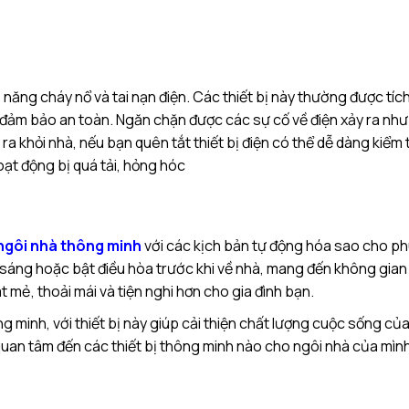
 năng cháy nổ và tai nạn điện. Các thiết bị này thường được tíc
 đảm bảo an toàn. Ngăn chặn được các sự cố về điện xảy ra như
a khỏi nhà, nếu bạn quên tắt thiết bị điện có thể dễ dàng kiểm t
oạt động bị quá tải, hỏng hóc
g
ngôi nhà thông minh
với các kịch bản tự động hóa sao cho ph
i sáng hoặc bật điều hòa trước khi về nhà, mang đến không gia
 mẻ, thoải mái và tiện nghi hơn cho gia đình bạn.
ng minh, với thiết bị này giúp cải thiện chất lượng cuộc sống c
uan tâm đến các thiết bị thông minh nào cho ngôi nhà của mình 