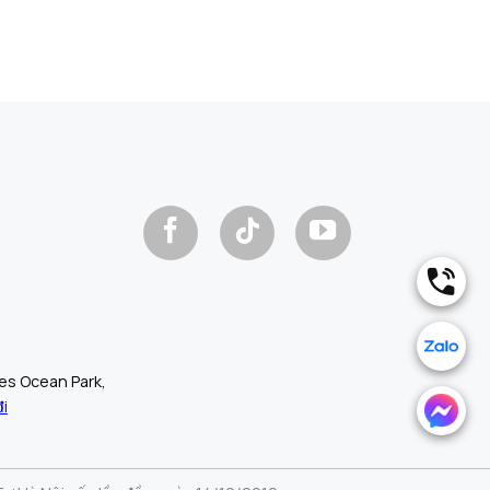
.
.
mes Ocean Park,
i
.