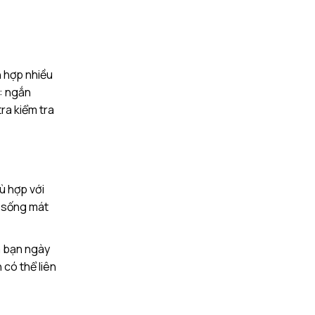
h hợp nhiều
: ngắn
ra kiểm tra
ù hợp với
n sống mát
ủa bạn ngày
có thể liên