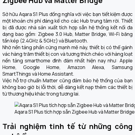
Zigbee Hub và Matter Bridge
Sở hữu Aqara S1 Plus đồng nghĩa với việc bạn tiết kiệm được
một khoản chi phí đáng kể cho các Hub trung tâm rời. Thiết
bị đã được nhà sản xuất tích hợp sẵn hệ thống kết nối đa
dạng bao gồm: Zigbee 3.0 Hub, Matter Bridge, Wi-Fi băng
tần kép (2.4GHz & 5GHz) và Bluetooth.
Nhờ nền tảng phần cứng mạnh mẽ này, thiết bị có thể gánh
vác hàng trăm thiết bị con và tương thích chéo với hàng loạt
nền tảng smarthome đình đám nhất hiện nay như: Apple
Home, Google Home, Amazon Alexa, Samsung
SmartThings và Home Assistant.
Việc hỗ trợ chuẩn Matter cũng đảm bảo hệ thống của bạn
không bao giờ bị lỗi thời, dễ dàng kết nạp thêm các thiết bị
từ thương hiệu khác trong tương lai.
Aqara S1 Plus tích hợp sẵn Zigbee Hub và Matter Bridge
Trải nghiệm tinh tế từ những công