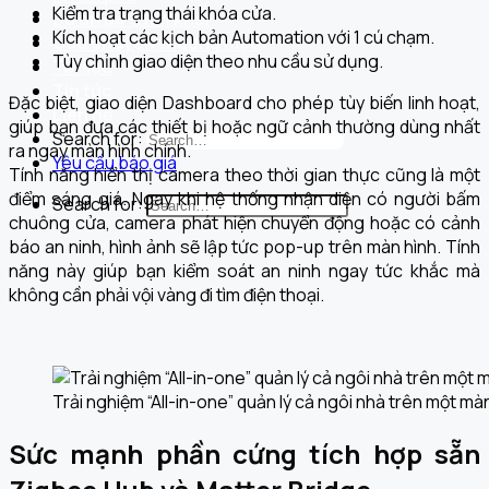
Kiểm tra trạng thái khóa cửa.
Dự án đã triển khai
Kích hoạt các kịch bản Automation với 1 cú chạm.
Câu chuyện thương hiệu
Tùy chỉnh giao diện theo nhu cầu sử dụng.
Tài liệu
Tin tức
Đặc biệt, giao diện Dashboard cho phép tùy biến linh hoạt,
Liên hệ
giúp bạn đưa các thiết bị hoặc ngữ cảnh thường dùng nhất
Search for:
ra ngay màn hình chính.
Yêu cầu báo giá
Tính năng hiển thị camera theo thời gian thực cũng là một
điểm sáng giá. Ngay khi hệ thống nhận diện có người bấm
Search for:
chuông cửa, camera phát hiện chuyển động hoặc có cảnh
báo an ninh, hình ảnh sẽ lập tức pop-up trên màn hình. Tính
năng này giúp bạn kiểm soát an ninh ngay tức khắc mà
không cần phải vội vàng đi tìm điện thoại.
Trải nghiệm “All-in-one” quản lý cả ngôi nhà trên một màn
Sức mạnh phần cứng tích hợp sẵn