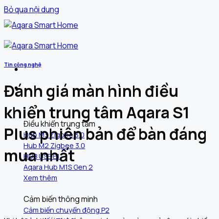
Bỏ qua nội dung
Tin công nghệ
Đánh giá màn hình điều
Sản phẩm
khiển trung tâm Aqara S1
Điều khiển trung tâm
Plus phiên bản để bàn đáng
Hub M3 Zigbee 3.0
Hub M2 Zigbee 3.0
mua nhất
HUB USB E1
Aqara Hub M1S Gen 2
Xem thêm
Cảm biến thông minh
Cảm biến chuyển động P2