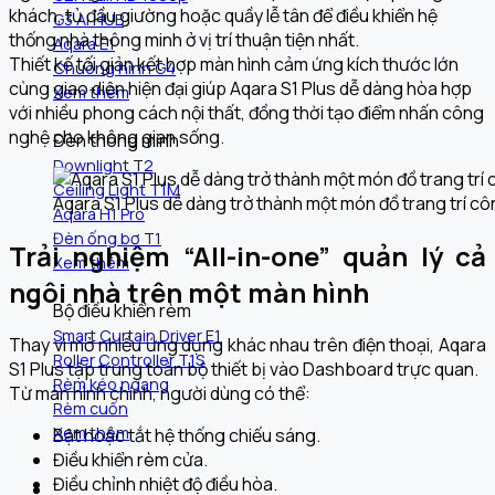
khách, tủ đầu giường hoặc quầy lễ tân để điều khiển hệ
G3 AI HUB
thống nhà thông minh ở vị trí thuận tiện nhất.
Aqara E1
Thiết kế tối giản kết hợp màn hình cảm ứng kích thước lớn
Chuông hình G4
cùng giao diện hiện đại giúp Aqara S1 Plus dễ dàng hòa hợp
Xem thêm
với nhiều phong cách nội thất, đồng thời tạo điểm nhấn công
nghệ cho không gian sống.
Đèn thông minh
Downlight T2
Ceiling Light T1M
Aqara S1 Plus dễ dàng trở thành một món đồ trang trí cô
Aqara H1 Pro
Đèn ống bơ T1
Trải nghiệm “All-in-one” quản lý cả
Xem thêm
ngôi nhà trên một màn hình
Bộ điều khiển rèm
Smart Curtain Driver E1
Thay vì mở nhiều ứng dụng khác nhau trên điện thoại, Aqara
Roller Controller T1S
S1 Plus tập trung toàn bộ thiết bị vào Dashboard trực quan.
Rèm kéo ngang
Từ màn hình chính, người dùng có thể:
Rèm cuốn
Xem thêm
Bật hoặc tắt hệ thống chiếu sáng.
Điều khiển rèm cửa.
Điều chỉnh nhiệt độ điều hòa.
Khám phá