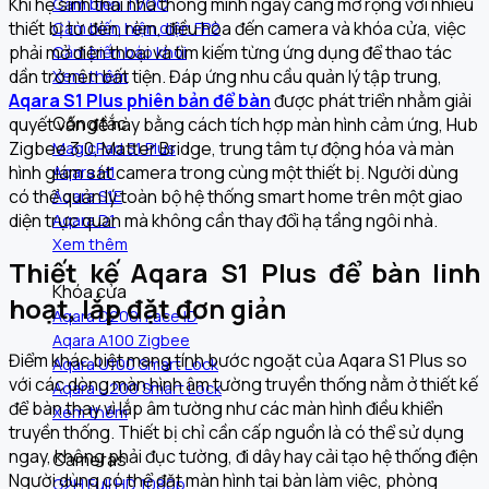
Khi hệ sinh thái nhà thông minh ngày càng mở rộng với nhiều
Cảm biến TVOC
thiết bị từ đèn, rèm, điều hòa đến camera và khóa cửa, việc
Cảm biến hiện diện FP2
phải mở điện thoại và tìm kiếm từng ứng dụng để thao tác
Cảm biến báo khói
dần trở nên bất tiện. Đáp ứng nhu cầu quản lý tập trung,
Xem thêm
Aqara S1 Plus phiên bản để bàn
được phát triển nhằm giải
Công tắc
quyết vấn đề này bằng cách tích hợp màn hình cảm ứng, Hub
Zigbee 3.0, Matter Bridge, trung tâm tự động hóa và màn
MagicPad S1 Plus
hình giám sát camera trong cùng một thiết bị. Người dùng
Aqara H1
có thể quản lý toàn bộ hệ thống smart home trên một giao
Aqara S1E
diện trực quan mà không cần thay đổi hạ tầng ngôi nhà.
Aqara D1
Xem thêm
Thiết kế Aqara S1 Plus để bàn linh
Khóa cửa
hoạt, lắp đặt đơn giản
Aqara D200i Face ID
Aqara A100 Zigbee
Điểm khác biệt mang tính bước ngoặt của Aqara S1 Plus so
Aqara U100 Smart Lock
với các dòng màn hình âm tường truyền thống nằm ở thiết kế
Aqara U200 Smart Lock
để bàn thay vì lắp âm tường như các màn hình điều khiển
Xem thêm
truyền thống. Thiết bị chỉ cần cấp nguồn là có thể sử dụng
ngay, không phải đục tường, đi dây hay cải tạo hệ thống điện
Cameras
Người dùng có thể đặt màn hình tại bàn làm việc, phòng
G2H Full HD 1080p