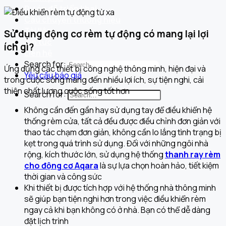
Dự án đã triển khai
Câu chuyện thương hiệu
Tài liệu
Sử dụng động cơ rèm tự động có mang lại lợi
Tin tức
ích gì?
Liên hệ
Search for:
Ứng dụng các thiết bị công nghệ thông minh, hiện đại và
Yêu cầu báo giá
trong cuộc sống mang đến nhiều lợi ích, sự tiện nghi, cải
thiện chất lượng cuộc sống tốt hơn
Search for:
Không cần đến gần hay sử dụng tay để điều khiển hệ
thống rèm cửa, tất cả đều được điều chỉnh đơn giản với
thao tác chạm đơn giản, không cần lo lắng tình trạng bị
kẹt trong quá trình sử dụng. Đối với những ngôi nhà
rộng, kích thước lớn, sử dụng hệ thống
thanh ray rèm
cho động cơ Aqara
là sự lựa chọn hoàn hảo, tiết kiệm
thời gian và công sức
Khi thiết bị được tích hợp với hệ thống nhà thông minh
sẽ giúp bạn tiện nghi hơn trong việc điều khiển rèm
ngay cả khi bạn không có ở nhà. Bạn có thể dễ dàng
đặt lịch trình