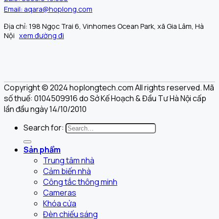
Email: aqara@hoplong.com
Địa chỉ: 198 Ngọc Trai 6, Vinhomes Ocean Park, xã Gia Lâm, Hà
Nội
xem đường đi
Copyright © 2024 hoplongtech.com All rights reserved. Mã
số thuế: 0104509916 do Sở Kế Hoạch & Đầu Tư Hà Nội cấp
lần đầu ngày 14/10/2010
Search for:
Sản phẩm
Trung tâm nhà
Cảm biến nhà
Công tắc thông minh
Cameras
Khóa cửa
Đèn chiếu sáng