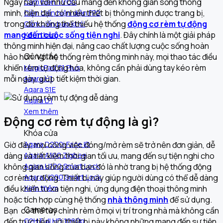
Ngày nay, với nhu cầu mang đến không gian sống thông
Cảm biến TVOC
minh, hiện đại, có nhiều thiết bị thông minh được trang bị,
Cảm biến hiện diện FP2
trong đó không thể thiếu hệ thống
động cơ rèm tự động
Cảm biến báo khói
mang đến cuộc sống tiện nghi
. Đây chính là một giải pháp
Xem thêm
thông minh hiện đại, nâng cao chất lượng cuộc sống hoàn
Công tắc
hảo hơn. Với hệ thống rèm thông minh này, mọi thao tác điều
khiển rèm tự động hóa, không cần phải dùng tay kéo rèm
MagicPad S1 Plus
mỗi ngày, giúp tiết kiệm thời gian.
Aqara H1
Aqara S1E
Aqara D1
Xem thêm
Động cơ rèm tự động là gì?
Khóa cửa
Giờ đây, mọi công việc đóng/mở rèm sẽ trở nên đơn giản, dễ
Aqara D200i Face ID
dàng và tiết kiệm thời gian tối ưu, mang đến sự tiện nghi cho
Aqara A100 Zigbee
không gian sống của bạn đó là nhờ trang bị hệ thống động
Aqara U100 Smart Lock
cơ rèm tự động. Thiết bị này giúp người dùng có thể dễ dàng
Aqara U200 Smart Lock
điều khiển từ xa tiện nghi, ứng dụng điện thoại thông minh
Xem thêm
hoặc tích hợp cùng hệ thống
nhà thông minh
để sử dụng.
Cameras
Bạn có thể tùy chỉnh rèm ở mọi vị trí trong nhà mà không cần
đến trực tiếp, với thiết bị này không những mang đến sự tiện
G2H Full HD 1080p