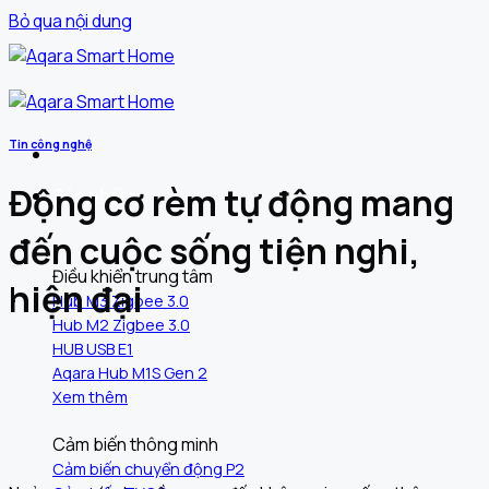
Bỏ qua nội dung
Tin công nghệ
Động cơ rèm tự động mang
Sản phẩm
đến cuộc sống tiện nghi,
Điều khiển trung tâm
hiện đại
Hub M3 Zigbee 3.0
Hub M2 Zigbee 3.0
HUB USB E1
Aqara Hub M1S Gen 2
Xem thêm
Cảm biến thông minh
Cảm biến chuyển động P2