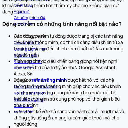
lợi mà còn tăng thêm tính thẩm mỹ cho mọi không gian sử
G3 AI HUB
dụng.
Aqara E1
Chuông hình G4
Động cơ rèm có những tính năng nổi bật nào?
Xem thêm
Các động cơ rèm tự động
được trang bị các tính năng
Đèn thông minh
điều khiển thông minh, có thể dễ dàng điều khiển từ xa
Downlight T2
tiện lợi, dễ dàng điều chỉnh rèm ở bất cứ đâu mà không
Ceiling Light T1M
cần đến gần
Aqara H1 Pro
Tích hợp chế độ điều khiển bằng giọng nói tiện nghi
Đèn ống bơ T1
nhờ sự hỗ trợ của trợ lý ảo như: Google Assistant,
Xem thêm
Alexa, Siri.
Động cơ
rèm thông minh
được kết nối với các hệ
Bộ điều khiển rèm
thống thống nhà thông minh giúp cho việc điều khiển
Smart Curtain Driver E1
rèm thông qua ứng dụng dễ dàng hơn hoặc có thể
Roller Controller T1S
thiết lập thời gian sử dụng phù hợp với thời gian biểu
Rèm kéo ngang
của gia đình
Rèm cuốn
Được thiết kế với khả năng vận hành êm ái, mượt mà và
Xem thêm
không gây tiếng ồn, mang lại cảm giác thoải mái cho
người dùng
Khám phá