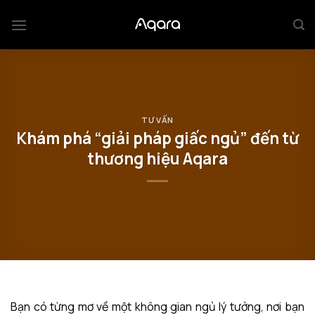
Bỏ
qua
nội
dung
TƯ VẤN
Khám phá “giải pháp giấc ngủ” đến từ
thương hiệu Aqara
Bạn có từng mơ về một không gian ngủ lý tưởng, nơi bạn