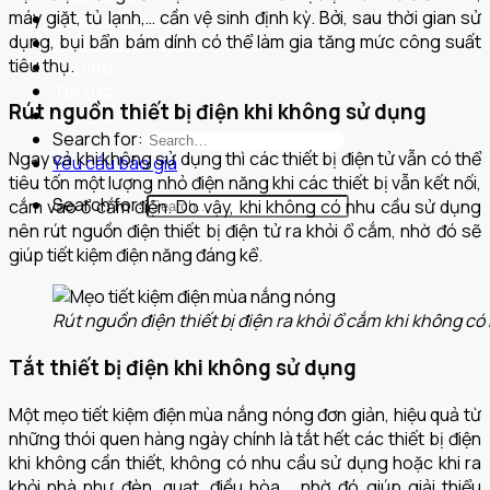
máy giặt, tủ lạnh,… cần vệ sinh định kỳ. Bởi, sau thời gian sử
Dự án đã triển khai
dụng, bụi bẩn bám dính có thể làm gia tăng mức công suất
Câu chuyện thương hiệu
tiêu thụ.
Tài liệu
Tin tức
Rút nguồn thiết bị điện khi không sử dụng
Liên hệ
Search for:
Ngay cả khi không sử dụng thì các thiết bị điện tử vẫn có thể
Yêu cầu báo giá
tiêu tốn một lượng nhỏ điện năng khi các thiết bị vẫn kết nối,
Search for:
cắm vào ổ cắm điện. Do vậy, khi không có nhu cầu sử dụng
nên rút nguồn điện thiết bị điện tử ra khỏi ổ cắm, nhờ đó sẽ
giúp tiết kiệm điện năng đáng kể.
Rút nguồn điện thiết bị điện ra khỏi ổ cắm khi không c
Tắt thiết bị điện khi không sử dụng
Một mẹo tiết kiệm điện mùa nắng nóng đơn giản, hiệu quả từ
những thói quen hàng ngày chính là tắt hết các thiết bị điện
khi không cần thiết, không có nhu cầu sử dụng hoặc khi ra
khỏi nhà như đèn, quạt, điều hòa,… nhờ đó giúp giải thiểu