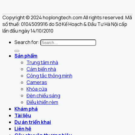
Copyright © 2024 hoplongtech.com All rights reserved. Mã
số thuế: 0104509916 do Sở Kế Hoạch & Đầu Tư Hà Nội cấp
lần đầu ngày 14/10/2010
Search for:
Sản phẩm
Trung tâm nhà
Cảm biến nhà
Công tắc thông minh
Cameras
Khóa cửa
Đèn chiếu sáng
Điều khiển rèm
Khám phá
Tài liệu
Dự án triển khai
Liên hệ