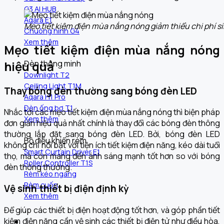
G3 AI HUB
Aqara E1
Mẹo tiết kiệm điện mùa nắng nóng giảm thiểu chi phí si
Chuông hình G4
Xem thêm
Mẹo tiết kiệm điện mùa nắng nóng
hiệu quả
Đèn thông minh
Downlight T2
Ceiling Light T1M
Thay bóng đèn thường sang bóng đèn LED
Aqara H1 Pro
Đèn ống bơ T1
Nhắc tới các mẹo tiết kiệm điện mùa nắng nóng thì biện pháp
Xem thêm
đơn giản hiệu quả nhất chính là thay đổi các bóng đèn thông
thường lắp đặt sang bóng đèn LED. Bởi, bóng đèn LED
Bộ điều khiển rèm
không chỉ nổi bật với tiện ích tiết kiệm điện năng, kéo dài tuổi
Smart Curtain Driver E1
thọ, mà còn mang đến ánh sáng mạnh tốt hơn so với bóng
Roller Controller T1S
đèn thông thường.
Rèm kéo ngang
Rèm cuốn
Vệ sinh thiết bị điện định kỳ
Xem thêm
Để giúp các thiết bị điện hoạt động tốt hơn, và góp phần tiết
kiệm điện năng cần vệ sinh các thiết bị điện tử như điều hòa,
Khám phá