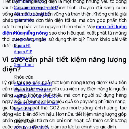
Tiết kiệm năng lượng điện là một trong những yếu tố đóng
Cảm biến TVOC
vai trò quan trọng trên hành trình chuyển đổi sang cuộc
Cảm biến hiện diện FP2
sống với môi trường bền vững và thân thiện. Không chỉ là giải
Cảm biến báo khói
pháp giảm hóa đơn tiền điện tối đa, mà còn góp phần tích
Xem thêm
cực trong bảo vệ tài nguyên thiên nhiên. Vậy
mẹo tiết kiệm
Công tắc
điện mùa nắng nóng
sao cho hiệu quả, xuất phát từ những
thói quen hàng ngày, sử dụng thiết bị? Tham khảo bài viết
MagicPad S1 Plus
dưới đây.
Aqara H1
Aqara S1E
Vì sao cần phải tiết kiệm năng lượng
Aqara D1
Xem thêm
điện?
Khóa cửa
Lý giải tại sao cần phải tiết kiệm năng lượng điện? Đầu tiên
Aqara D200i Face ID
cần nhìn lại lợi ích và ý nghĩa của việc này. Điện năng là nguồn
Aqara A100 Zigbee
năng lượng không thể thiếu mà con người sử dụng hàng
Aqara U100 Smart Lock
ngày. Nếu sử dụng không hiệu quả sẽ gây lãng phí điện năng,
Aqara U200 Smart Lock
gia tăng các phát thải CO2 vào môi trường, ảnh hưởng, tác
Xem thêm
động vào biến đổi khí hậu. Hơn nữa, tiết kiệm năng lượng góp
phần giảm thiểu tối đa chi phí sinh hoạt, cải thiện chất lượng
Cameras
cuộc sống, và đặc biệt, giảm áp lực tài chính với gia đình.
G2H Full HD 1080p