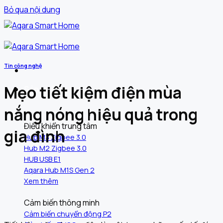
Bỏ qua nội dung
Tin công nghệ
Mẹo tiết kiệm điện mùa
Sản phẩm
nắng nóng hiệu quả trong
Điều khiển trung tâm
gia đình
Hub M3 Zigbee 3.0
Hub M2 Zigbee 3.0
HUB USB E1
Aqara Hub M1S Gen 2
Xem thêm
Cảm biến thông minh
Cảm biến chuyển động P2