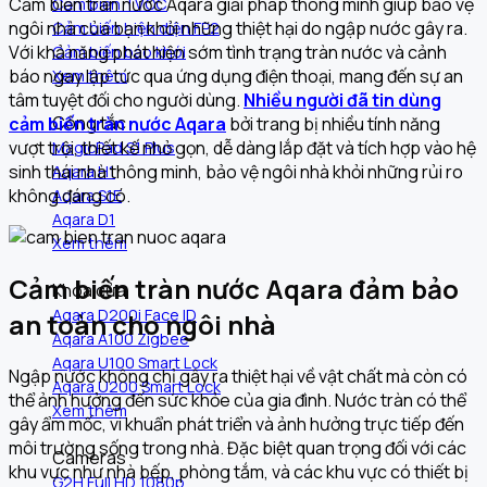
Cảm biến tràn nước Aqara
giải pháp thông minh giúp bảo vệ
Cảm biến TVOC
ngôi nhà của bạn khỏi những thiệt hại do ngập nước gây ra.
Cảm biến hiện diện FP2
Với khả năng phát hiện sớm tình trạng tràn nước và cảnh
Cảm biến báo khói
báo ngay lập tức qua ứng dụng điện thoại, mang đến sự an
Xem thêm
tâm tuyệt đối cho người dùng.
Nhiều người đã tin dùng
Công tắc
cảm biến tràn nước Aqara
bởi trang bị nhiều tính năng
vượt trội, thiết kế nhỏ gọn, dễ dàng lắp đặt và tích hợp vào hệ
MagicPad S1 Plus
sinh thái nhà thông minh, bảo vệ ngôi nhà khỏi những rủi ro
Aqara H1
không đáng có.
Aqara S1E
Aqara D1
Xem thêm
Cảm biến tràn nước Aqara đảm bảo
Khóa cửa
Aqara D200i Face ID
an toàn cho ngôi nhà
Aqara A100 Zigbee
Aqara U100 Smart Lock
Ngập nước không chỉ gây ra thiệt hại về vật chất mà còn có
Aqara U200 Smart Lock
thể ảnh hưởng đến sức khỏe của gia đình. Nước tràn có thể
Xem thêm
gây ẩm mốc, vi khuẩn phát triển và ảnh hưởng trực tiếp đến
môi trường sống trong nhà. Đặc biệt quan trọng đối với các
Cameras
khu vực như nhà bếp, phòng tắm, và các khu vực có thiết bị
G2H Full HD 1080p