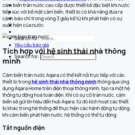
Dự án đã triển khai
cảm biến tràn nước cao cấp được thiết kế đặc biệt khi nước
Câu chuyện thương hiệu
tiếp xúc với bề mặt cảm biến, thiết bị có khả năng đưa ra
Tài liệu
cảnh báo chỉ trong vòng 3 giây kể từ khi phát hiện có sự
Tin tức
xuất hiện của nước.
Liên hệ
Search for:
Yêu cầu báo giá
Tích hợp với hệ sinh thái nhà thông
Search for:
minh
Cảm biến tràn nước Aqara có thể kết nối trực tiếp với các
thiết bị trong
hệ sinh thái nhà thông minh
thông qua ứng
dụng Aqara Home trên điện thoại thông minh,
tạo ra một hệ
thống tự động hoá toàn diện
. Khi có sự cố tràn nước, cảm
biến sẽ gửi tín hiệu đến hub Aqara, từ đó kích hoạt các thiết
bị khác trong hệ thống để thực hiện các hành động tự động.
khi cảm biến phát hiện nước, hệ thống có thể tự động
Tắt nguồn điện