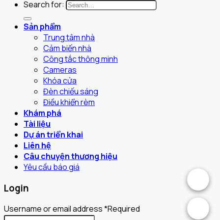
Search for:
Sản phẩm
Trung tâm nhà
Cảm biến nhà
Công tắc thông minh
Cameras
Khóa cửa
Đèn chiếu sáng
Điều khiển rèm
Khám phá
Tài liệu
Dự án triển khai
Liên hệ
Câu chuyện thương hiệu
Yêu cầu báo giá
.
Login
.
Username or email address
*
Required