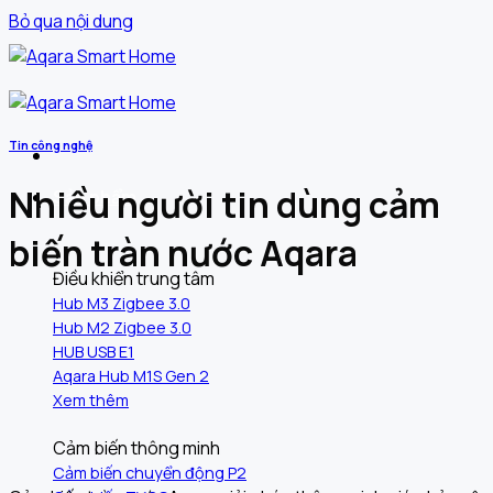
Bỏ qua nội dung
Tin công nghệ
Nhiều người tin dùng cảm
Sản phẩm
biến tràn nước Aqara
Điều khiển trung tâm
Hub M3 Zigbee 3.0
Hub M2 Zigbee 3.0
HUB USB E1
Aqara Hub M1S Gen 2
Xem thêm
Cảm biến thông minh
Cảm biến chuyển động P2