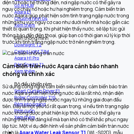
điện tử hoặc hệ thống điện, nơi ngập nước có thể gây ra
G3 AI HUB
nguy cơ cháy nổ hoặc hư hại nghiêm trọng.
Cảm biến tràn
Aqara E1
nước Aqara giúp phát hiện sớm tình trạng ngập nước trong
Chuông hình G4
những khu vực nguy cơ cao như dưới nền nhà hoặc gần các
Xem thêm
thiết bị quan trọng. Khi phát hiện thấy nước, sẽ lập tức gửi
thông báo đến điện thoại, giúp bạn có thời gian xử lý kịp thời
Đèn thông minh
trước khi tình trạng ngập nước trở nên nghiêm trọng.
Downlight T2
Ceiling Light T1M
Aqara H1 Pro
Đèn ống bơ T1
Cảm biến tràn nước Aqara cảnh báo nhanh
Xem thêm
chóng và chính xác
Bộ điều khiển rèm
Sử dụng công nghệ cảm biến siêu nhạy, cảm biến báo tràn
Smart Curtain Driver E1
nước Aqara phát hiện lượng nước dù là rất nhỏ, nhận diện
Roller Controller T1S
được tình trạng ngập nước ngay từ những giai đoạn đầu
Rèm kéo ngang
tiên. Đây là một yếu tố rất quan trọng, vì nếu tình trạng ngập
Rèm cuốn
nước không được phát hiện kịp thời, nước có thể gây ra
Xem thêm
những thiệt hại đáng kể mà bạn khó có thể khắc phục ngay
lập tức. Một ví dụ điển hình về sản phẩm cảm biến tràn nước
Khám phá
chính là
Aqara Water Leak Sensor T1
(WL-S02D), mẫu