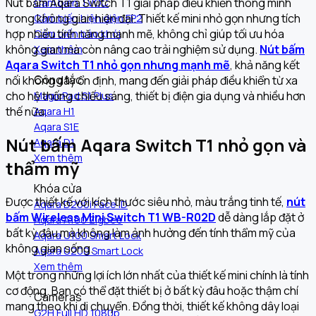
Nút bấm Aqara Switch T1 giải pháp điều khiển thông minh
Cảm biến TVOC
trong không gian hiện đại. Thiết kế mini nhỏ gọn nhưng tích
Cảm biến hiện diện FP2
hợp nhiều tính năng mạnh mẽ, không chỉ giúp tối ưu hóa
Cảm biến báo khói
không gian mà còn nâng cao trải nghiệm sử dụng.
Nút bấm
Xem thêm
Aqara Switch T1 nhỏ gọn nhưng mạnh mẽ
, khả năng kết
Công tắc
nối không dây ổn định, mang đến giải pháp điều khiển từ xa
cho hệ thống chiếu sáng, thiết bị điện gia dụng và nhiều hơn
MagicPad S1 Plus
thế nữa.
Aqara H1
Aqara S1E
Nút bấm Aqara Switch T1 nhỏ gọn và
Aqara D1
Xem thêm
thẩm mỹ
Khóa cửa
Được thiết kế với kích thước siêu nhỏ, màu trắng tinh tế,
nút
Aqara D200i Face ID
bấm Wireless Mini Switch T1 WB-R02D
dễ dàng lắp đặt ở
Aqara A100 Zigbee
bất kỳ đâu mà không làm ảnh hưởng đến tính thẩm mỹ của
Aqara U100 Smart Lock
không gian sống.
Aqara U200 Smart Lock
Xem thêm
Một trong những lợi ích lớn nhất của thiết kế mini chính là tính
cơ động. Bạn có thể đặt thiết bị ở bất kỳ đâu hoặc thậm chí
Cameras
mang theo khi di chuyển. Đồng thời, thiết kế không dây loại
G2H Full HD 1080p