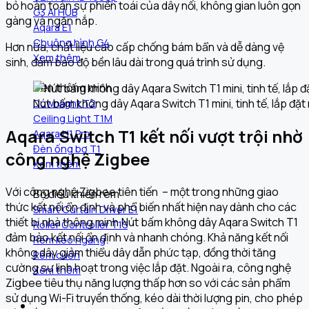
bỏ hoàn toàn sự phiền toái của dây nối, không gian luôn gọn
G3 AI HUB
gàng và ngăn nắp.
Aqara E1
Chuông hình G4
Hơn nữa, chất liệu cao cấp chống bám bẩn và dễ dàng vệ
Xem thêm
sinh, đảm bảo độ bền lâu dài trong quá trình sử dụng.
Đèn thông minh
Nút bấm không dây Aqara Switch T1 mini, tinh tế, lắp đặt
Downlight T2
Ceiling Light T1M
Aqara Switch T1 kết nối vượt trội nhờ
Aqara H1 Pro
Đèn ống bơ T1
công nghệ Zigbee
Xem thêm
Với công nghệ Zigbee tiên tiến – một trong những giao
Bộ điều khiển rèm
thức kết nối ổn định và phổ biến nhất hiện nay dành cho các
Smart Curtain Driver E1
thiết bị nhà thông minh.Nút bấm không dây Aqara Switch T1
Roller Controller T1S
đảm bảo kết nối ổn định và nhanh chóng. Khả năng kết nối
Rèm kéo ngang
không dây giảm thiểu dây dẫn phức tạp, đồng thời tăng
Rèm cuốn
cường sự linh hoạt trong việc lắp đặt. Ngoài ra, công nghệ
Xem thêm
Zigbee tiêu thụ năng lượng thấp hơn so với các sản phẩm
sử dụng Wi-Fi truyền thống, kéo dài thời lượng pin, cho phép
Khám phá