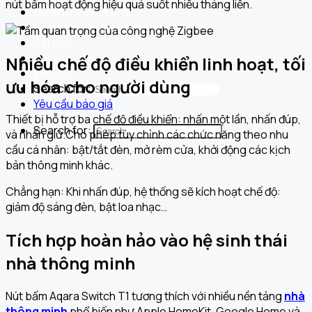
nút bấm hoạt động hiệu quả suốt nhiều tháng liền.
Dự án đã triển khai
Câu chuyện thương hiệu
Tài liệu
Tin tức
Nhiều chế độ điều khiển linh hoạt, tối
Liên hệ
ưu hóa cho người dùng
Search for:
Yêu cầu báo giá
Thiết bị hỗ trợ ba chế độ điều khiển: nhấn một lần, nhấn đúp,
Search for:
và nhấn giữ.Cho phép tùy chỉnh các chức năng theo nhu
cầu cá nhân: bật/tắt đèn, mở rèm cửa, khởi động các kịch
bản thông minh khác.
Chẳng hạn: Khi nhấn đúp, hệ thống sẽ kích hoạt chế độ:
giảm độ sáng đèn, bật loa nhạc…
Tích hợp hoàn hảo vào hệ sinh thái
nhà thông minh
Nút bấm Aqara Switch T1 tương thích với nhiều nền tảng
nhà
thông minh
phổ biến như Apple HomeKit, Google Home và