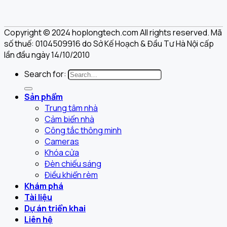
Copyright © 2024 hoplongtech.com All rights reserved. Mã
số thuế: 0104509916 do Sở Kế Hoạch & Đầu Tư Hà Nội cấp
lần đầu ngày 14/10/2010
Search for:
Sản phẩm
Trung tâm nhà
Cảm biến nhà
Công tắc thông minh
Cameras
Khóa cửa
Đèn chiếu sáng
Điều khiển rèm
Khám phá
Tài liệu
Dự án triển khai
Liên hệ