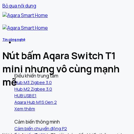
Bỏ qua nội dung
Tin công nghệ
Nút bấm Aqara Switch T1
Sản phẩm
mini nhưng vô cùng mạnh
Điều khiển trung tâm
mẽ
Hub M3 Zigbee 3.0
Hub M2 Zigbee 3.0
HUB USB E1
Aqara Hub M1S Gen 2
Xem thêm
Cảm biến thông minh
Cảm biến chuyển động P2