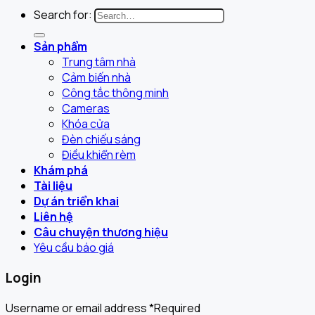
Search for:
Sản phẩm
Trung tâm nhà
Cảm biến nhà
Công tắc thông minh
Cameras
Khóa cửa
Đèn chiếu sáng
Điều khiển rèm
Khám phá
Tài liệu
Dự án triển khai
Liên hệ
Câu chuyện thương hiệu
Yêu cầu báo giá
Login
Username or email address
*
Required