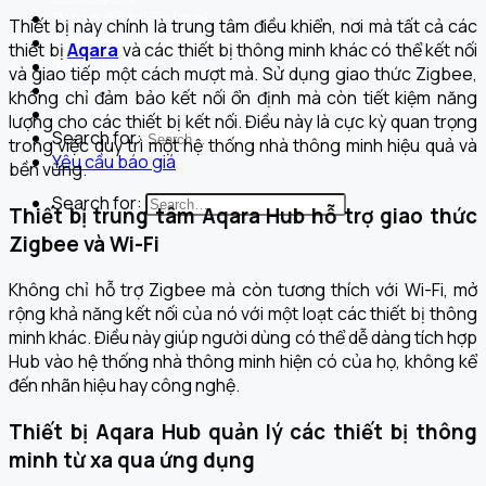
Dự án đã triển khai
Thiết bị này chính là trung tâm điều khiển, nơi mà tất cả các
Câu chuyện thương hiệu
thiết bị
Aqara
và các thiết bị thông minh khác có thể kết nối
Tài liệu
và giao tiếp một cách mượt mà. Sử dụng giao thức Zigbee,
Tin tức
không chỉ đảm bảo kết nối ổn định mà còn tiết kiệm năng
Liên hệ
lượng cho các thiết bị kết nối. Điều này là cực kỳ quan trọng
Search for:
trong việc duy trì một hệ thống nhà thông minh hiệu quả và
Yêu cầu báo giá
bền vững.
Search for:
Thiết bị trung tâm Aqara Hub hỗ trợ giao thức
Zigbee và Wi-Fi
Không chỉ hỗ trợ Zigbee mà còn tương thích với Wi-Fi, mở
rộng khả năng kết nối của nó với một loạt các thiết bị thông
minh khác. Điều này giúp người dùng có thể dễ dàng tích hợp
Hub vào hệ thống nhà thông minh hiện có của họ, không kể
đến nhãn hiệu hay công nghệ.
Thiết bị Aqara Hub quản lý các thiết bị thông
minh từ xa qua ứng dụng