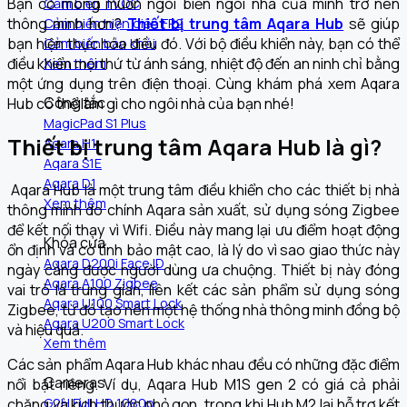
Bạn có mong muốn ngôi biến ngôi nhà của mình trở nên
Cảm biến TVOC
thông minh hơn?
Thiết bị trung tâm Aqara Hub
sẽ giúp
Cảm biến hiện diện FP2
bạn hiện thực hóa điều đó. Với bộ điều khiển này, bạn có thể
Cảm biến báo khói
điều khiển mọi thứ từ ánh sáng, nhiệt độ đến an ninh chỉ bằng
Xem thêm
một ứng dụng trên điện thoại. Cùng khám phá xem Aqara
Công tắc
Hub có thể làm gì cho ngôi nhà của bạn nhé!
MagicPad S1 Plus
Thiết bị trung tâm Aqara Hub là gì?
Aqara H1
Aqara S1E
Aqara D1
Aqara Hub là một trung tâm điều khiển cho các thiết bị nhà
Xem thêm
thông minh do chính Aqara sản xuất, sử dụng sóng Zigbee
để kết nối thay vì Wifi. Điều này mang lại ưu điểm hoạt động
Khóa cửa
ổn định và có tính bảo mật cao, là lý do vì sao giao thức này
Aqara D200i Face ID
ngày càng được người dùng ưa chuộng. Thiết bị này đóng
Aqara A100 Zigbee
vai trò là trung gian, liên kết các sản phẩm sử dụng sóng
Aqara U100 Smart Lock
Zigbee, từ đó tạo nên một hệ thống nhà thông minh đồng bộ
Aqara U200 Smart Lock
và hiệu quả.
Xem thêm
Các sản phẩm Aqara Hub khác nhau đều có những đặc điểm
Cameras
nổi bật riêng. Ví dụ, Aqara Hub M1S gen 2 có giá cả phải
chăng và kích thước nhỏ gọn, trong khi Hub M2 lại hỗ trợ kết
G2H Full HD 1080p