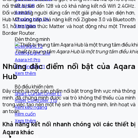
nối thiết bị lên đến 128 và có khả năng kết nối Wifi 2.4GHz.
G3 AI HUB
Đối với những người dùng cần một giải pháp toàn diện hơn,
Aqara E1
Hub M3 cung cấp khả năng kết nối Zigbee 3.0 và Bluetooth
Chuông hình G4
5.1, hỗ trợ giao thức Matter và hoạt động như một Thread
Xem thêm
Border Router.
Đèn thông minh
Downlight T2
Thiết bị trung tâm Aqara Hub là một trung tâm điều khi
Ceiling Light T1M
Aqara H1 Pro
Những đặc điểm nổi bật của Aqara
Đèn ống bơ T1
Xem thêm
Hub
Bộ điều khiển rèm
Đây chính là một sản phẩm nổi bật trong lĩnh vực nhà thông
Smart Curtain Driver E1
minh, đã chứng minh được vai trò không thể thiếu của mình
Roller Controller T1S
trong việc tạo nên một hệ sinh thái thông minh, linh hoạt và
Rèm kéo ngang
an toàn.
Rèm cuốn
Xem thêm
Khả năng kết nối nhanh chóng với các thiết bị
Aqara khác
Khám phá