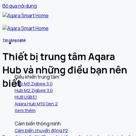
Bỏ qua nội dung
Tin công nghệ
Thiết bị trung tâm Aqara
Sản phẩm
Hub và những điều bạn nên
Điều khiển trung tâm
biết
Hub M3 Zigbee 3.0
Hub M2 Zigbee 3.0
HUB USB E1
Aqara Hub M1S Gen 2
Xem thêm
Cảm biến thông minh
Cảm biến chuyển động P2