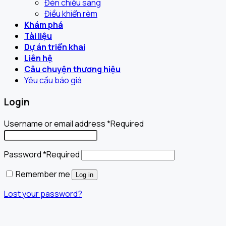
Đèn chiếu sáng
Điều khiển rèm
Khám phá
Tài liệu
Dự án triển khai
Liên hệ
Câu chuyện thương hiệu
Yêu cầu báo giá
Login
Username or email address
*
Required
Password
*
Required
Remember me
Log in
Lost your password?