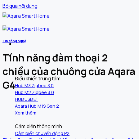
Bỏ qua nội dung
Tin công nghệ
Tính năng đàm thoại 2
Sản phẩm
chiều của chuông cửa Aqara
Điều khiển trung tâm
G4
Hub M3 Zigbee 3.0
Hub M2 Zigbee 3.0
HUB USB E1
Aqara Hub M1S Gen 2
Xem thêm
Cảm biến thông minh
Cảm biến chuyển động P2