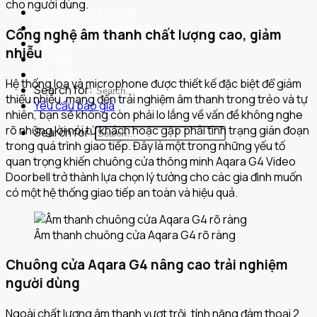
cho người dùng.
Dự án đã triển khai
Câu chuyện thương hiệu
Công nghệ âm thanh chất lượng cao, giảm
Tài liệu
nhiễu
Tin tức
Liên hệ
Hệ thống loa và microphone được thiết kế đặc biệt để giảm
Search for:
thiểu nhiễu, mang đến trải nghiệm âm thanh trong trẻo và tự
Yêu cầu báo giá
nhiên, bạn sẽ không còn phải lo lắng về vấn đề không nghe
rõ những lời nói từ khách hoặc gặp phải tình trạng gián đoạn
Search for:
trong quá trình giao tiếp. Đây là một trong những yếu tố
quan trọng khiến chuông cửa thông minh Aqara G4 Video
Doorbell trở thành lựa chọn lý tưởng cho các gia đình muốn
có một hệ thống giao tiếp an toàn và hiệu quả.
Âm thanh chuông cửa Aqara G4 rõ ràng
Chuông cửa Aqara G4 nâng cao trải nghiệm
người dùng
Ngoài chất lượng âm thanh vượt trội, tính năng đàm thoại 2