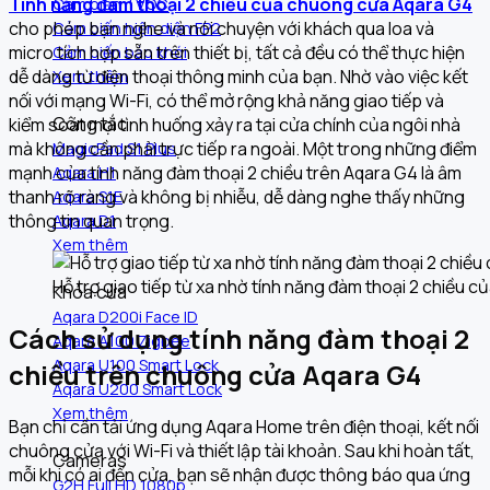
Tính năng đàm thoại 2 chiều của chuông cửa Aqara G4
Cảm biến TVOC
cho phép bạn nghe và nói chuyện với khách qua loa và
Cảm biến hiện diện FP2
micro tích hợp sẵn trên thiết bị, tất cả đều có thể thực hiện
Cảm biến báo khói
dễ dàng từ điện thoại thông minh của bạn. Nhờ vào việc kết
Xem thêm
nối với mạng Wi-Fi, có thể mở rộng khả năng giao tiếp và
Công tắc
kiểm soát mọi tình huống xảy ra tại cửa chính của ngôi nhà
mà không cần phải trực tiếp ra ngoài.
Một trong những điểm
MagicPad S1 Plus
mạnh của tính năng đàm thoại 2 chiều trên Aqara G4 là âm
Aqara H1
thanh rõ ràng và không bị nhiễu, dễ dàng nghe thấy những
Aqara S1E
thông tin quan trọng.
Aqara D1
Xem thêm
Hỗ trợ giao tiếp từ xa nhờ tính năng đàm thoại 2 chiều
Khóa cửa
Aqara D200i Face ID
Cách sử dụng tính năng đàm thoại 2
Aqara A100 Zigbee
Aqara U100 Smart Lock
chiều trên chuông cửa Aqara G4
Aqara U200 Smart Lock
Xem thêm
Bạn chỉ cần tải ứng dụng Aqara Home trên điện thoại, kết nối
chuông cửa với Wi-Fi và thiết lập tài khoản. Sau khi hoàn tất,
Cameras
mỗi khi có ai đến cửa, bạn sẽ nhận được thông báo qua ứng
G2H Full HD 1080p