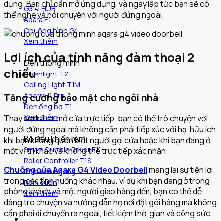
dụng. Bạn chỉ cần mở ứng dụng, và ngay lập tức bạn sẽ có
G3 AI HUB
thể nghe và nói chuyện với người đứng ngoài.
Aqara E1
Chuông hình G4
Xem thêm
Lợi ích của tính năng đàm thoại 2
Đèn thông minh
chiều
Downlight T2
Ceiling Light T1M
Aqara H1 Pro
Tăng cường bảo mật cho ngôi nhà
Đèn ống bơ T1
Xem thêm
Thay vì phải ra mở cửa trực tiếp, bạn có thể trò chuyện với
người đứng ngoài mà không cần phải tiếp xúc với họ, hữu ích
Bộ điều khiển rèm
khi bạn không quen biết người gọi cửa hoặc khi bạn đang ở
Smart Curtain Driver E1
một vị trí khác và không thể trực tiếp xác nhận.
Roller Controller T1S
Chuông cửa Aqara G4 Video Doorbell
m
ang lại sự tiện lợi
Rèm kéo ngang
trong các tình huống khác nhau, ví dụ khi bạn đang ở trong
Rèm cuốn
phòng khách và một người giao hàng đến, bạn có thể dễ
Xem thêm
dàng trò chuyện và hướng dẫn họ nơi đặt gói hàng mà không
cần phải di chuyển ra ngoài, tiết kiệm thời gian và công sức
Khám phá