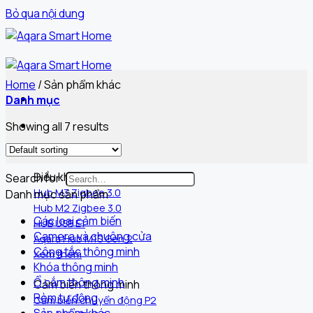
Bỏ qua nội dung
Home
/
Sản phẩm khác
Danh mục
Sản phẩm
Showing all 7 results
Điều khiển trung tâm
Search for:
Hub M3 Zigbee 3.0
Danh mục sản phẩm
Hub M2 Zigbee 3.0
Các loại cảm biến
HUB USB E1
Camera và chuông cửa
Aqara Hub M1S Gen 2
Công tắc thông minh
Xem thêm
Khóa thông minh
Ổ cắm thông minh
Cảm biến thông minh
Rèm tự động
Cảm biến chuyển động P2