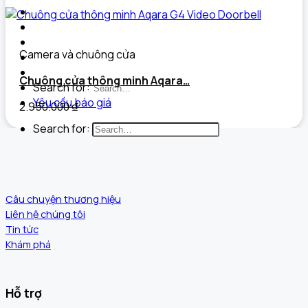
Dự án đã triển khai
Câu chuyện thương hiệu
Tài liệu
Camera và chuông cửa
Tin tức
Liên hệ
Chuông cửa thông minh Aqara…
Search for:
Yêu cầu báo giá
2.950.000
₫
Search for:
Câu chuyện thương hiệu
Liên hệ chúng tôi
Tin tức
Khám phá
Hỗ trợ