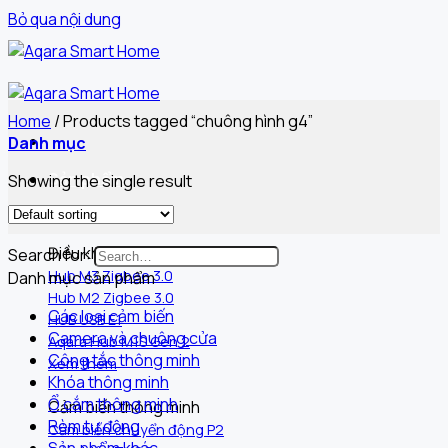
Bỏ qua nội dung
Home
/
Products tagged “chuông hình g4”
Danh mục
Sản phẩm
Showing the single result
Điều khiển trung tâm
Search for:
Hub M3 Zigbee 3.0
Danh mục sản phẩm
Hub M2 Zigbee 3.0
Các loại cảm biến
HUB USB E1
Camera và chuông cửa
Aqara Hub M1S Gen 2
Công tắc thông minh
Xem thêm
Khóa thông minh
Ổ cắm thông minh
Cảm biến thông minh
Rèm tự động
Cảm biến chuyển động P2