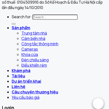
số thuế: 0104509916 do Sở Kế Hoạch & Đầu Tư Hà Nội cấp
lần đầu ngày 14/10/2010
Search for:
Sản phẩm
Trung tâm nhà
Cảm biến nhà
Công tắc thông minh
Cameras
Khóa cửa
Đèn chiếu sáng
Điều khiển rèm
Khám phá
Tài liệu
Dự án triển khai
Liên hệ
Câu chuyện thương hiệu
Yêu cầu báo giá
.
Login