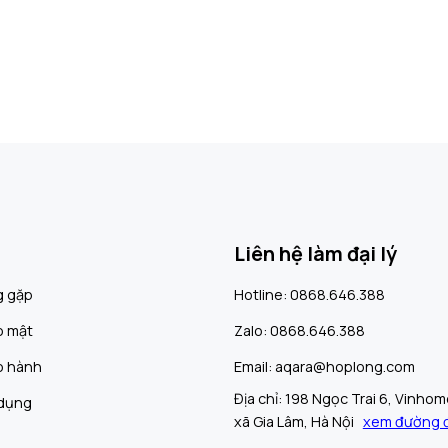
Liên hệ làm đại lý
g gặp
Hotline: 0868.646.388
o mật
Zalo: 0868.646.388
o hành
Email: aqara@hoplong.com
Địa chỉ: 198 Ngọc Trai 6, Vinho
 dụng
xã Gia Lâm, Hà Nội
xem đường đ