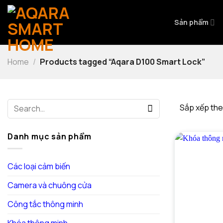
Bỏ
qua
Sản phẩm
nội
dung
Home
/
Products tagged “Aqara D100 Smart Lock”
Search
Sắp xếp the
for:
Danh mục sản phẩm
Các loại cảm biến
Camera và chuông cửa
Công tắc thông minh