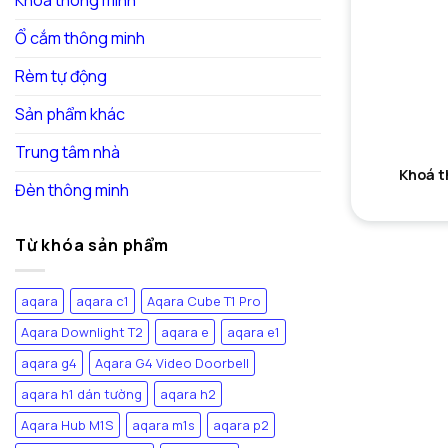
Khóa thông minh
Ổ cắm thông minh
Rèm tự động
Sản phẩm khác
Trung tâm nhà
Khoá t
Đèn thông minh
Từ khóa sản phẩm
aqara
aqara c1
Aqara Cube T1 Pro
Aqara Downlight T2
aqara e
aqara e1
aqara g4
Aqara G4 Video Doorbell
aqara h1 dán tường
aqara h2
Aqara Hub M1S
aqara m1s
aqara p2