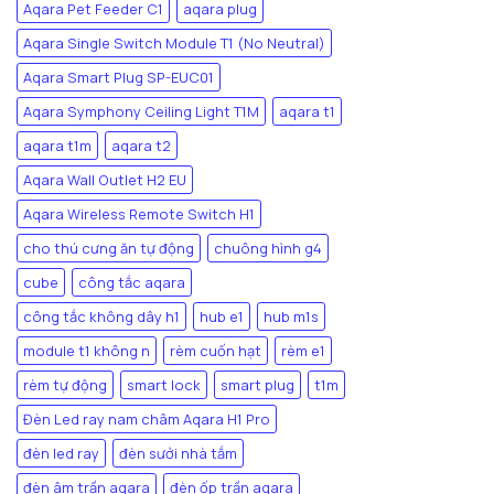
Aqara Pet Feeder C1
aqara plug
Aqara Single Switch Module T1 (No Neutral)
Aqara Smart Plug SP-EUC01
Aqara Symphony Ceiling Light T1M
aqara t1
aqara t1m
aqara t2
Aqara Wall Outlet H2 EU
Aqara Wireless Remote Switch H1
cho thú cưng ăn tự động
chuông hình g4
cube
công tắc aqara
công tắc không dây h1
hub e1
hub m1s
module t1 không n
rèm cuốn hạt
rèm e1
rèm tự động
smart lock
smart plug
t1m
Đèn Led ray nam châm Aqara H1 Pro
đèn led ray
đèn sưởi nhà tắm
đèn âm trần aqara
đèn ốp trần aqara