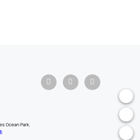
.
.
mes Ocean Park,
i
.