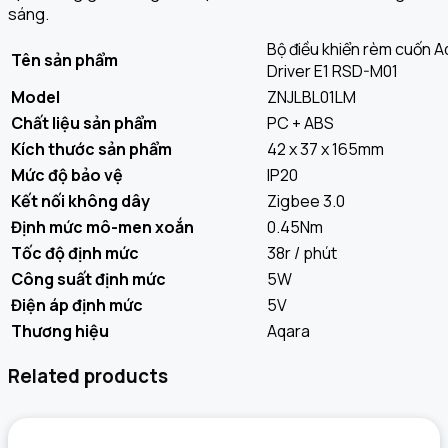
sáng.
Bộ điều khiển rèm cuốn A
Tên sản phẩm
Driver E1 RSD-M01
Model
ZNJLBL01LM
Chất liệu sản phẩm
PC + ABS
Kích thước sản phẩm
42 x 37 x 165mm
Mức độ bảo vệ
IP20
Kết nối không dây
Zigbee 3.0
Định mức mô-men xoắn
0.45Nm
Tốc độ định mức
38r / phút
Công suất định mức
5W
Điện áp định mức
5V
Thương hiệu
Aqara
Related products