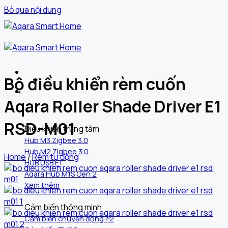
Bỏ qua nội dung
Bộ điều khiển rèm cuốn
Sản phẩm
Aqara Roller Shade Driver E1
RSD-M01
Điều khiển trung tâm
Hub M3 Zigbee 3.0
Hub M2 Zigbee 3.0
Home
/
Rèm tự động
HUB USB E1
Aqara Hub M1S Gen 2
Xem thêm
Cảm biến thông minh
Cảm biến chuyển động P2