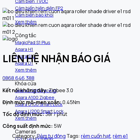
Cảm biến TVOC
Cảm biến hiện diện FP2
Cảm biến báo khói
Xem thêm
Công tắc
MagicPad S1 Plus
Aqara H1
LIÊN HỆ NHẬN BÁO GIÁ
Aqara S1E
Aqara D1
Xem thêm
0868.646.388
Khóa cửa
Kết nối không dây:
Zigbee 3.0
Aqara D200i Face ID
Aqara A100 Zigbee
Định mức mô-men xoắn:
0.45Nm
Aqara U100 Smart Lock
Aqara U200 Smart Lock
Tốc độ định mức:
38r / phút
Xem thêm
Công suất định mức:
5W
Cameras
Category:
Rèm tự động
Tags:
rèm cuốn hạt
,
rèm e1
G2H Full HD 1080p