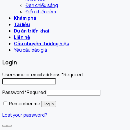
Đèn chiếu sáng
Điều khiển rèm
Khám phá
Tài liệu
Dự án triển khai
Liên hệ
Câu chuyện thương hiệu
Yêu cầu báo giá
Login
Username or email address
*
Required
Password
*
Required
Remember me
Log in
Lost your password?