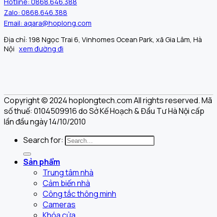
Hotline: 0868.646.388
Zalo: 0868.646.388
Email: aqara@hoplong.com
Địa chỉ: 198 Ngọc Trai 6, Vinhomes Ocean Park, xã Gia Lâm, Hà
Nội
xem đường đi
Copyright © 2024 hoplongtech.com All rights reserved. Mã
số thuế: 0104509916 do Sở Kế Hoạch & Đầu Tư Hà Nội cấp
lần đầu ngày 14/10/2010
Search for:
Sản phẩm
Trung tâm nhà
Cảm biến nhà
Công tắc thông minh
Cameras
Khóa cửa