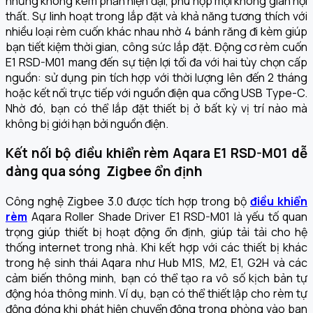
nhưng không kém phần hiện đại, phù hợp mọi không gian nội
thất. Sự linh hoạt trong lắp đặt và khả năng tương thích với
nhiều loại rèm cuốn khác nhau nhờ 4 bánh răng đi kèm giúp
bạn tiết kiệm thời gian, công sức lắp đặt.
Động cơ rèm cuốn
E1 RSD-M01
mang đến sự tiện lợi tối đa với hai tùy chọn cấp
nguồn: sử dụng pin tích hợp với thời lượng lên đến 2 tháng
hoặc kết nối trực tiếp với nguồn điện qua cổng USB Type-C.
Nhờ đó, bạn có thể lắp đặt thiết bị ở bất kỳ vị trí nào mà
không bị giới hạn bởi nguồn điện.
Kết nối bộ điều khiển rèm Aqara E1 RSD-M01 dễ
dàng qua sóng Zigbee ổn định
Công nghệ Zigbee 3.0 được tích hợp trong bộ
điều khiển
rèm
Aqara Roller Shade Driver E1 RSD-M01 là yếu tố quan
trọng giúp thiết bị hoạt động ổn định, giúp tải tải cho hệ
thống internet trong nhà. Khi kết hợp với các thiết bị khác
trong hệ sinh thái Aqara như Hub M1S, M2, E1, G2H và các
cảm biến thông minh, bạn có thể tạo ra vô số kịch bản tự
động hóa thông minh. Ví dụ, bạn có thể thiết lập cho rèm tự
động đóng khi phát hiện chuyển động trong phòng vào ban