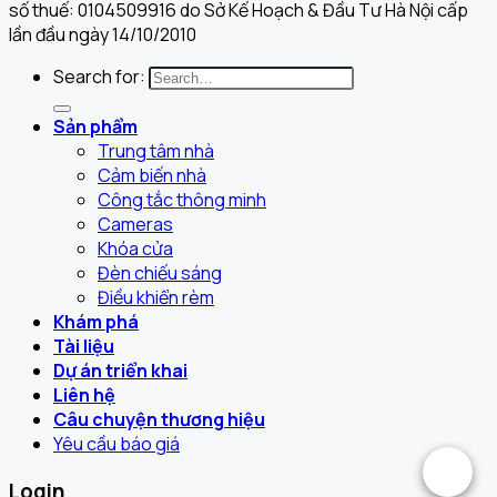
số thuế: 0104509916 do Sở Kế Hoạch & Đầu Tư Hà Nội cấp
lần đầu ngày 14/10/2010
Search for:
Sản phẩm
Trung tâm nhà
Cảm biến nhà
Công tắc thông minh
Cameras
Khóa cửa
Đèn chiếu sáng
Điều khiển rèm
Khám phá
Tài liệu
Dự án triển khai
Liên hệ
Câu chuyện thương hiệu
Yêu cầu báo giá
.
Login