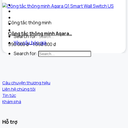
Dự án đã triển khai
Câu chuyện thương hiệu
Tài liệu
Công tắc thông minh
Tin tức
Liên hệ
Công tắc thông minh Aqara…
Search for:
Yêu cầu báo giá
990.000
₫
–
1.050.000
₫
Search for:
Câu chuyện thương hiệu
Liên hệ chúng tôi
Tin tức
Khám phá
Hỗ trợ