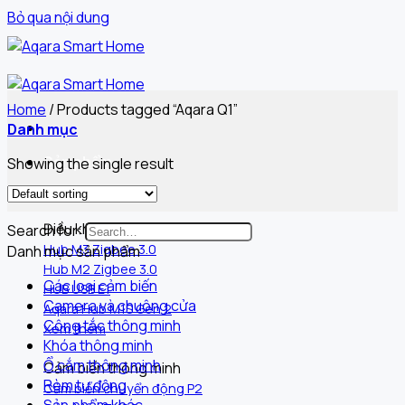
Bỏ qua nội dung
Home
/
Products tagged “Aqara Q1”
Danh mục
Sản phẩm
Showing the single result
Điều khiển trung tâm
Search for:
Hub M3 Zigbee 3.0
Danh mục sản phẩm
Hub M2 Zigbee 3.0
Các loại cảm biến
HUB USB E1
Camera và chuông cửa
Aqara Hub M1S Gen 2
Công tắc thông minh
Xem thêm
Khóa thông minh
Ổ cắm thông minh
Cảm biến thông minh
Rèm tự động
Cảm biến chuyển động P2