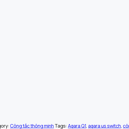
ory:
Công tắc thông minh
Tags:
Aqara Q1
,
aqara us switch
,
cô