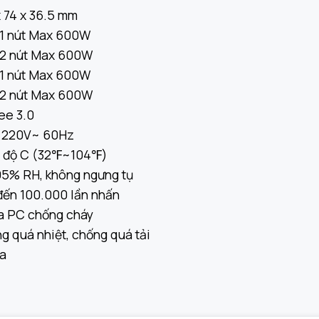
x 74 x 36.5 mm
 1 nút Max 600W
 2 nút Max 600W
 1 nút Max 600W
 2 nút Max 600W
ee 3.0
– 220V~ 60Hz
 độ C (32℉~104℉)
95% RH, không ngưng tụ
đến 100.000 lần nhấn
 PC chống cháy
g quá nhiệt, chống quá tải
a