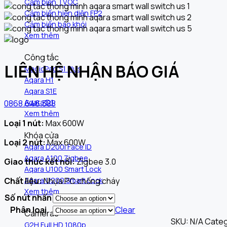
Cảm biến TVOC
Cảm biến hiện diện FP2
Cảm biến báo khói
Xem thêm
Công tắc
LIÊN HỆ NHẬN BÁO GIÁ
MagicPad S1 Plus
Aqara H1
Aqara S1E
Aqara D1
0868.646.388
Xem thêm
Loại 1 nút:
Max 600W
Khóa cửa
Loại 2 nút:
Max 600W
Aqara D200i Face ID
Aqara A100 Zigbee
Giao thức kết nối:
Zigbee 3.0
Aqara U100 Smart Lock
Chất liệu:
Nhựa PC chống cháy
Aqara U200 Smart Lock
Xem thêm
Số nút nhấn
Phân loại
Clear
Cameras
SKU:
N/A
Categ
G2H Full HD 1080p