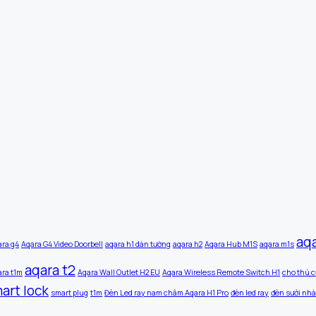
aq
ara g4
Aqara G4 Video Doorbell
aqara h1 dán tường
aqara h2
Aqara Hub M1S
aqara m1s
aqara t2
ara t1m
Aqara Wall Outlet H2 EU
Aqara Wireless Remote Switch H1
cho thú c
art lock
smart plug
t1m
Đèn Led ray nam châm Aqara H1 Pro
đèn led ray
đèn sưởi nhà