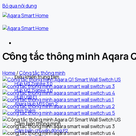
Bỏ qua nội dung
Công tắc thông minh Aqara Q
Sản phẩm
Home
/
Công tắc thông minh
Điều khiển trung tâm
Hub M3 Zigbee 3.0
Hub M2 Zigbee 3.0
HUB USB E1
Aqara Hub M1S Gen 2
Xem thêm
Cảm biến thông minh
Cảm biến chuyển động P2