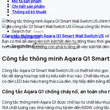
Mô tả sản phẩm
Dự án đã triển khai
Chi tiết sản phẩm
Câu chuyện thương hiệu
Thông số kỹ thuật
Tài liệu
Tin tức
Liên hệ
Search for:
Công tắc thông minh Aqara Q1 Smart Wall Switch US
sẽ 
Yêu cầu báo giá
Bạn có thể dễ dàng lên lịch bật/tắt đèn tự động theo thời gi
Search for:
hơn bao giờ hết khi không còn phải lo lắng về việc bật/tắt đèn
Công tắc thông minh Aqara Q1 Smart 
Công tắc Aqara Q1 Smart Wall Switch US có thiết kế nhỏ gọn
tắc dễ dàng hòa hợp bất kỳ kiểu kiến trúc nào. Chất liệu nh
có đèn LED báo hiệu trạng thái của đèn, lớp tiếp điểm bằng đ
Công tắc Aqara Q1 chống cháy nổ, an toàn cho 
Công tắc thông minh Aqara Q1 được chế tạo từ chất liệu nhựa
16A chất lượng cao, khả năng chịu tải lên đến 600W, công tắc 