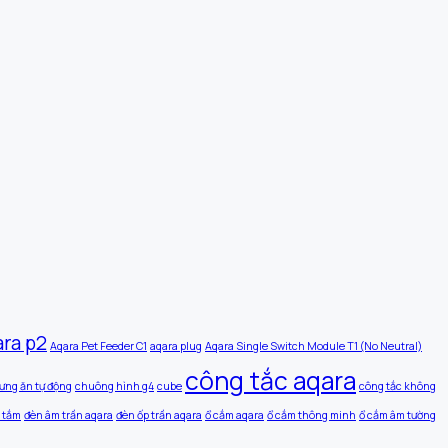
ara p2
Aqara Pet Feeder C1
aqara plug
Aqara Single Switch Module T1 (No Neutral)
công tắc aqara
ưng ăn tự động
chuông hình g4
cube
công tắc không
 tắm
đèn âm trần aqara
đèn ốp trần aqara
ổ cắm aqara
ổ cắm thông minh
ổ cắm âm tường