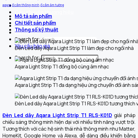
Dự án đã triển khai
aqara
ổ cắm thông minh
ổ cắm âm tường
Câu chuyện thương hiệu
Mô tả sản phẩm
Tài liệu
Chi tiết sản phẩm
Tin tức
Thông số kỹ thuật
Liên hệ
Search for:
Yêu cầu báo giá
Đèn Led dây Aqara Light Strip T1 làm đẹp cho ngồi nhà
Search for:
Aqara Light Strip T1 đồng bộ cùng âm nhạc
Aqara Light Strip T1 đa dạng hiệu ứng chuyển đổi ánh s
Đèn Led dây Aqara Light Strip T1 RLS-K01D tương thích v
Đèn Led dây Aqara Light Strip T1 RLS-K01D
giải pháp
chiếu sáng thông minh hiện đại với nhiều tính năng vượt trội.
Tương thích với các hệ sinh thái nhà thông minh như Matter,
HomeKit, Google Home và Alexa, dễ dàng điều khiển bằng