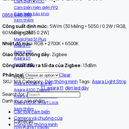
Cảm biến TVOC
Cảm biến hiện diện FP2
Cảm biến báo khói
0868.646.388
Xem thêm
Công suất định mức:
5W/m (30 Miếng × 5050 / 0.2W / RGB,
60 Miếng × 2835 0.2W)
Công tắc
MagicPad S1 Plus
Nhiệt độ màu:
RGB + 2700K + 6500K
Aqara H1
Aqara S1E
Giao thức không dây:
Zigbee
Aqara D1
Xem thêm
Công suất đầu ra tối đa của Zigbee:
13dBm
Phân loại
Clear
Khóa cửa
SKU:
N/A
Category:
Đèn thông minh
Tags:
Aqara Light Strip
Aqara D200i Face ID
T1
,
aqara t1
,
đèn led dây
Aqara A100 Zigbee
Search for:
Aqara U100 Smart Lock
Danh mục sản phẩm
Aqara U200 Smart Lock
Xem thêm
Các loại cảm biến
Camera và chuông cửa
Cameras
Công tắc thông minh
G2H Full HD 1080p