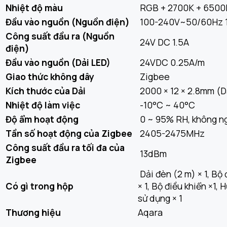
Nhiệt độ màu
RGB + 2700K + 6500
Đầu vào nguồn (Nguồn điện)
100-240V~50/60Hz 1
Công suất đầu ra (Nguồn
24V DC 1.5A
điện)
Đầu vào nguồn (Dải LED)
24VDC 0.25A/m
Giao thức không dây
Zigbee
Kích thước của Dải
2000 × 12 × 2.8mm (D
Nhiệt độ làm việc
-10°C ~ 40°C
Độ ẩm hoạt động
0 ~ 95% RH, không n
Tần số hoạt động của Zigbee
2405-2475MHz
Công suất đầu ra tối đa của
13dBm
Zigbee
Dải đèn (2 m) × 1, Bộ
Có gì trong hộp
× 1, Bộ điều khiển ×1,
sử dụng × 1
Thương hiệu
Aqara