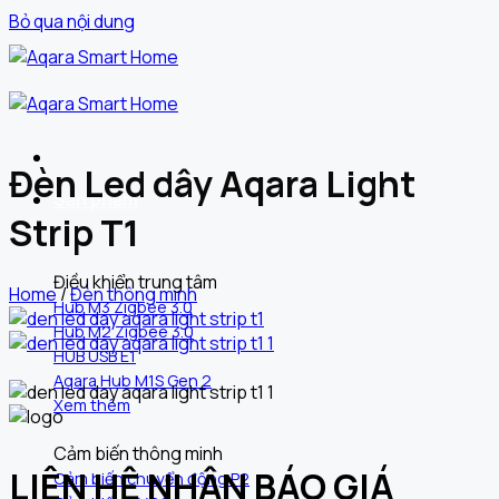
Bỏ qua nội dung
Đèn Led dây Aqara Light
Sản phẩm
Strip T1
Điều khiển trung tâm
Home
/
Đèn thông minh
Hub M3 Zigbee 3.0
Hub M2 Zigbee 3.0
HUB USB E1
Aqara Hub M1S Gen 2
Xem thêm
Cảm biến thông minh
LIÊN HỆ NHẬN BÁO GIÁ
Cảm biến chuyển động P2