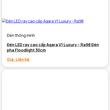
Đèn thông minh
Đèn LED ray cao cấp Aqara V1 Luxury – Ra98 Đèn
pha Floodlight 30cm
Giá: Liên hệ