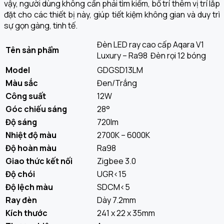
vậy, người dùng không cần phải tìm kiếm, bố trí thêm vị trí lắp
đặt cho các thiết bị này, giúp tiết kiệm không gian và duy trì
sự gọn gàng, tinh tế.
Đèn LED ray cao cấp Aqara V1
Tên sản phẩm
Luxury – Ra98 Đèn rọi 12 bóng
Model
GDGSD13LM
Màu sắc
Đen/Trắng
Công suất
12W
Góc chiếu sáng
28°
Độ sáng
720lm
Nhiệt độ màu
2700K – 6000K
Độ hoàn màu
Ra98
Giao thức kết nối
Zigbee 3.0
Độ chói
UGR<15
Độ lệch màu
SDCM<5
Ray đèn
Dày 7.2mm
Kích thước
241 x 22 x 35mm