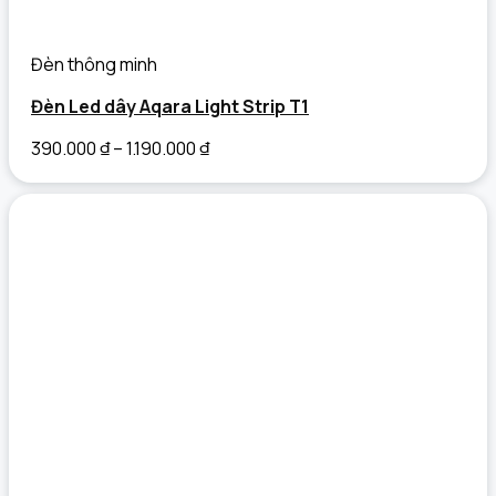
Đèn thông minh
Đèn Led dây Aqara Light Strip T1
390.000
₫
–
1.190.000
₫