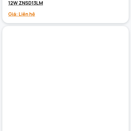
12W ZNSD13LM
Giá: Liên hệ