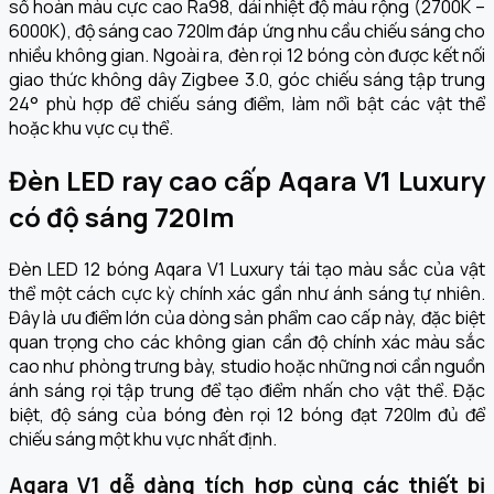
số hoàn màu cực cao Ra98, dải nhiệt độ màu rộng (2700K –
6000K), độ sáng cao 720lm đáp ứng nhu cầu chiếu sáng cho
nhiều không gian. Ngoài ra, đèn rọi 12 bóng còn được kết nối
giao thức không dây Zigbee 3.0, góc chiếu sáng tập trung
24° phù hợp để chiếu sáng điểm, làm nổi bật các vật thể
hoặc khu vực cụ thể.
Đèn LED ray cao cấp Aqara V1 Luxury
có độ sáng 720lm
Đèn LED 12 bóng Aqara V1 Luxury tái tạo màu sắc của vật
thể một cách cực kỳ chính xác gần như ánh sáng tự nhiên.
Đây là ưu điểm lớn của dòng sản phẩm cao cấp này, đặc biệt
quan trọng cho các không gian cần độ chính xác màu sắc
cao như phòng trưng bày, studio hoặc những nơi cần nguồn
ánh sáng rọi tập trung để tạo điểm nhấn cho vật thể. Đặc
biệt, độ sáng của bóng đèn rọi 12 bóng đạt 720lm đủ để
chiếu sáng một khu vực nhất định.
Aqara V1 dễ dàng tích hợp cùng các thiết bị