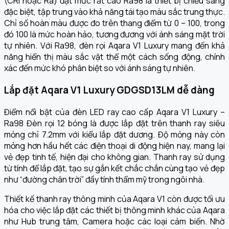
(CRI hoặc Ra) đạt mức rất cao Ra98 là thiết bị chiếu sáng
đặc biệt, tập trung vào khả năng tái tạo màu sắc trung thực.
Chỉ số hoàn màu được đo trên thang điểm từ 0 – 100, trong
đó 100 là mức hoàn hảo, tương đương với ánh sáng mặt trời
tự nhiên. Với Ra98, đèn rọi Aqara V1 Luxury mang đến khả
năng hiển thị màu sắc vật thể một cách sống động, chính
xác đến mức khó phân biệt so với ánh sáng tự nhiên.
Lắp đặt Aqara V1 Luxury GDGSD13LM dễ dàng
Điểm nổi bật của đèn LED ray cao cấp Aqara V1 Luxury –
Ra98 Đèn rọi 12 bóng là được lắp đặt trên thanh ray siêu
mỏng chỉ 7.2mm với kiểu lắp đặt dương. Độ mỏng này còn
mỏng hơn hầu hết các điện thoại di động hiện nay, mang lại
vẻ đẹp tinh tế, hiện đại cho không gian. Thanh ray sử dụng
từ tính để lắp đặt, tạo sự gắn kết chắc chắn cùng tạo vẻ đẹp
như “đường chân trời” đầy tính thẩm mỹ trong ngôi nhà.
Thiết kế thanh ray thông minh của Aqara V1 còn được tối ưu
hóa cho việc lắp đặt các thiết bị thông minh khác của Aqara
như Hub trung tâm, Camera hoặc các loại cảm biến. Nhờ